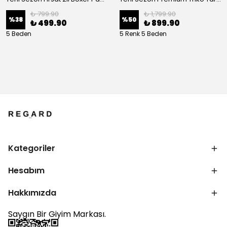
₺ 799.90
₺ 1,799.90
%
38
%
50
₺ 499.90
₺ 899.90
5 Beden
5 Renk 5 Beden
Kategoriler
Hesabım
Hakkımızda
Saygın Bir Giyim Markası.