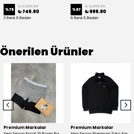
₺ 2,999.90
₺ 2,999.90
%
75
%
67
₺ 749.90
₺ 999.90
3 Renk 6 Beden
6 Renk 5 Beden
Önerilen Ürünler
Premium Markalar
Premium Markalar
Yeni Sezon Fırsat 2li Boxer Paketi
Yeni Sezon Premium Triko Yarım Fermuarlı Sweatshirt