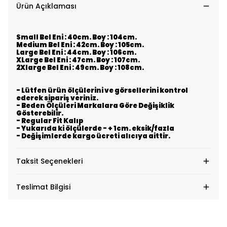
Ürün Açıklaması
Small Bel Eni : 40cm. Boy : 104cm.
Medium Bel Eni : 42cm. Boy : 105cm.
Large Bel Eni : 44cm. Boy : 106cm.
XLarge Bel Eni : 47cm. Boy : 107cm.
2Xlarge Bel Eni : 49cm. Boy : 108cm.
- Lütfen ürün ölçülerini ve görsellerini kontrol
ederek sipariş veriniz.
- Beden Ölçüleri Markalara Göre Değişiklik
Gösterebilir.
- Regular Fit Kalıp
- Yukarıda ki ölçülerde - + 1cm. eksik/fazla
- Değişimlerde kargo ücreti alıcıya aittir.
Taksit Seçenekleri
Teslimat Bilgisi