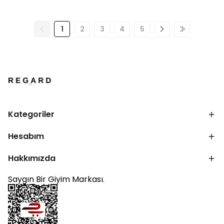
1
2
3
4
5
Kategoriler
Hesabım
Hakkımızda
Saygın Bir Giyim Markası.