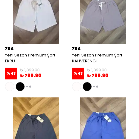
ZRA
ZRA
Yeni Sezon Premium Şort -
Yeni Sezon Premium Şort -
EKRU
KAHVERENGİ
₺ 1,399.90
₺ 1,399.90
%
43
%
43
₺ 799.90
₺ 799.90
+8
+8