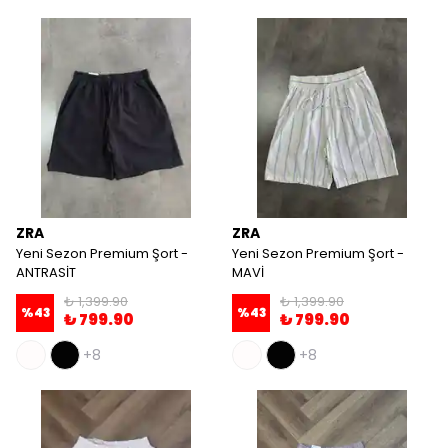
ZRA
ZRA
Yeni Sezon Premium Şort -
Yeni Sezon Premium Şort -
ANTRASİT
MAVİ
₺ 1,399.90
₺ 1,399.90
%
43
%
43
₺ 799.90
₺ 799.90
+8
+8