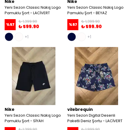
Nike
Nike
Yeni Sezon Classic Nakış Logo
Yeni Sezon Classic Nakış Logo
Pamuklu Şort - LACİVERT
Pamuklu Şort - BEYAZ
₺ 1,399.90
₺ 1,399.90
%
57
%
57
₺ 599.90
₺ 599.90
+1
+1
Nike
vilebrequin
Yeni Sezon Classic Nakış Logo
Yeni Sezon Digital Desenli
Pamuklu Şort - SİYAH
Paketli Deniz Şortu - LACİVERT
₺ 1,399.90
₺ 1,999.90