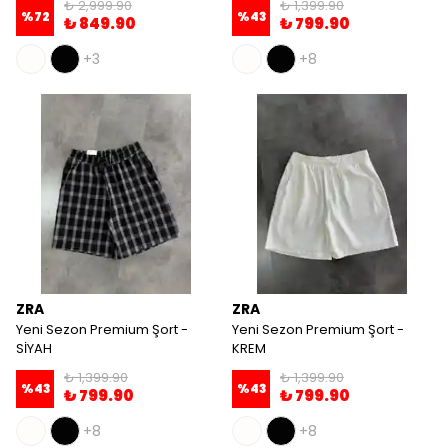
₺ 2,999.90
₺ 1,399.90
%
72
%
43
₺ 849.90
₺ 799.90
+3
+8
ZRA
ZRA
Yeni Sezon Premium Şort -
Yeni Sezon Premium Şort -
SİYAH
KREM
₺ 1,399.90
₺ 1,399.90
%
43
%
43
₺ 799.90
₺ 799.90
+8
+8