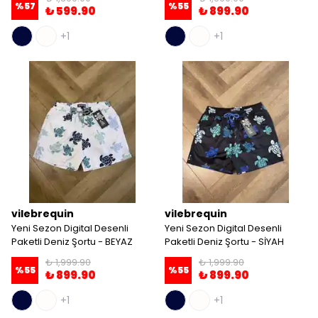
%
57
%
55
₺ 599.90
₺ 899.90
+1
+1
vilebrequin
vilebrequin
Yeni Sezon Digital Desenli
Yeni Sezon Digital Desenli
Paketli Deniz Şortu - BEYAZ
Paketli Deniz Şortu - SİYAH
₺ 1,999.90
₺ 1,999.90
%
55
%
55
₺ 899.90
₺ 899.90
+1
+1