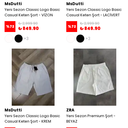
MsDutti
MsDutti
Yeni Sezon Classic Logo Basic
Yeni Sezon Classic Logo Basic
Casual Keten Şort - VİZON
Casual Keten Şort - LACİVERT
₺ 2,999.90
₺ 2,999.90
%
72
%
72
₺ 849.90
₺ 849.90
+3
+3
MsDutti
ZRA
Yeni Sezon Classic Logo Basic
Yeni Sezon Premium Şort -
Casual Keten Şort - KREM
BEYAZ