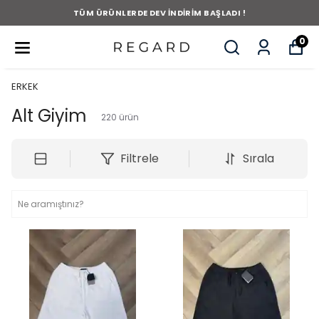
TÜM ÜRÜNLERDE DEV İNDİRİM BAŞLADI !
0
ERKEK
Alt Giyim
220
ürün
Filtrele
Sırala