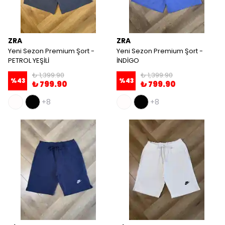
ZRA
ZRA
Yeni Sezon Premium Şort -
Yeni Sezon Premium Şort -
PETROL YEŞİLİ
İNDİGO
₺ 1,399.90
₺ 1,399.90
%
43
%
43
₺ 799.90
₺ 799.90
+8
+8