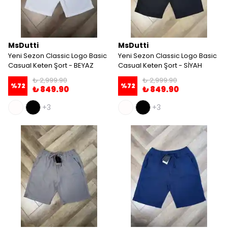
MsDutti
MsDutti
Yeni Sezon Classic Logo Basic
Yeni Sezon Classic Logo Basic
Casual Keten Şort - BEYAZ
Casual Keten Şort - SİYAH
₺ 2,999.90
₺ 2,999.90
%
72
%
72
₺ 849.90
₺ 849.90
+3
+3