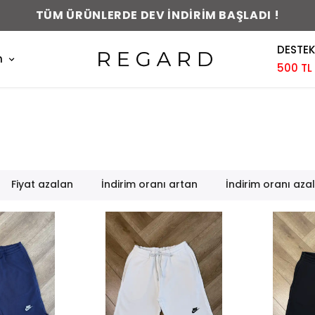
TÜM ÜRÜNLERDE DEV İNDİRİM BAŞLADI !
DESTEK
m
500 TL
Fiyat azalan
İndirim oranı artan
İndirim oranı aza