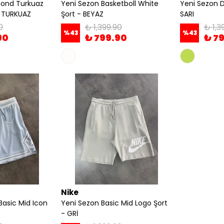
mond Turkuaz
Yeni Sezon Basketboll White
Yeni Sezon Dr
- TURKUAZ
Şort - BEYAZ
SARI
0
₺ 1,399.90
₺ 1,3
%
43
%
43
90
₺ 799.90
₺ 7
Nike
Basic Mid Icon
Yeni Sezon Basic Mid Logo Şort
- GRİ