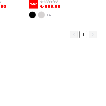
0
₺ 1,399.90
%
57
.90
₺ 599.90
+4
1