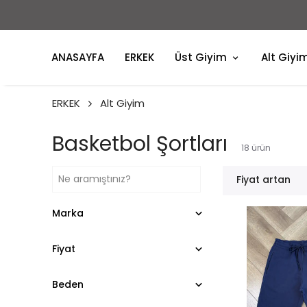
ANASAYFA
ERKEK
Üst Giyim
Alt Giyi
ERKEK
Alt Giyim
Basketbol Şortları
18
ürün
Fiyat artan
Marka
Fiyat
Beden