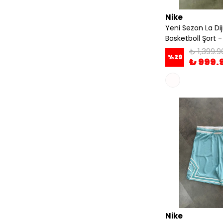
Nike
Yeni Sezon La Di
Basketboll Şort 
₺ 1,399.9
%
29
₺ 999.
Nike