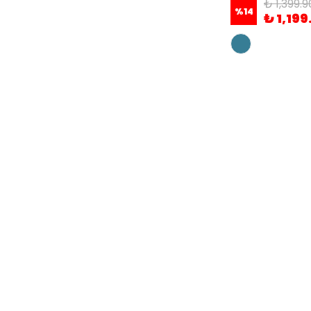
₺ 1,399.9
%
14
₺ 1,199