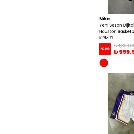
Nike
Yeni Sezon Dijit
Houston Basketbo
KIRMIZI
₺ 1,399.9
%
29
₺ 999.