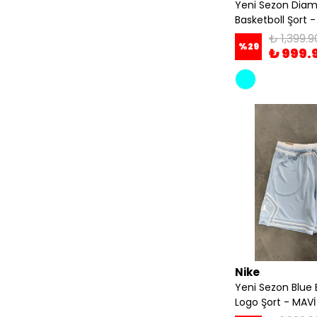
Yeni Sezon Dia
Basketboll Şort 
₺ 1,399.9
%
29
₺ 999.
Nike
Yeni Sezon Blue 
Logo Şort - MAVİ