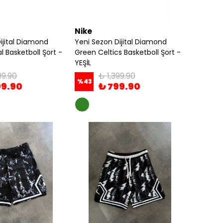
Nike
ijital Diamond
Yeni Sezon Dijital Diamond
al Basketboll Şort -
Green Celtics Basketboll Şort -
YEŞİL
99.90
₺ 1,399.90
%
43
99.90
₺ 799.90