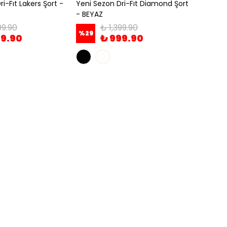
i-Fıt Lakers Şort -
Yeni Sezon Dri-Fıt Diamond Şort
- BEYAZ
99.90
₺ 1,399.90
%
29
99.90
₺ 999.90