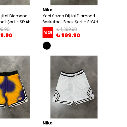
Nike
ijital Diamond
Yeni Sezon Dijital Diamond
oll Şort - SİYAH
Basketboll Black Şort - SİYAH
99.90
₺ 1,399.90
%
29
99.90
₺ 999.90
Nike