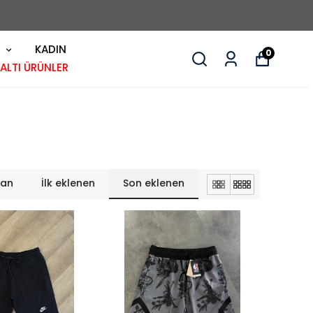
KADIN
0
 ALTI ÜRÜNLER
lan
İlk eklenen
Son eklenen