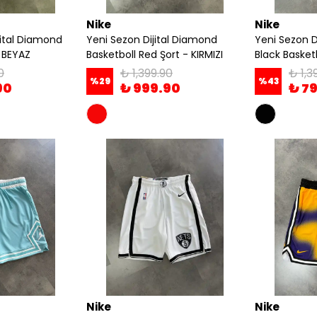
Nike
Nike
jital Diamond
Yeni Sezon Dijital Diamond
Yeni Sezon D
- BEYAZ
Basketboll Red Şort - KIRMIZI
Black Basketb
0
₺ 1,399.90
₺ 1,3
%
29
%
43
90
₺ 999.90
₺ 7
Nike
Nike