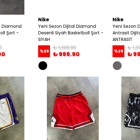
Nike
Nike
al Diamond
Yeni Sezon Dijital Diamond
Yeni Sezon D
ll Şort -
Desenli Siyah Basketboll Şort -
Antrasit Dijit
SİYAH
ANTRASİT
0
₺ 1,399.90
₺ 1,3
%
29
%
29
90
₺ 999.90
₺ 9