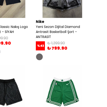
Nike
lassic Nakış Logo
Yeni Sezon Dijital Diamond
 - SİYAH
Antrasit Basketboll Şort -
ANTRASİT
99.90
99.90
₺ 1,399.90
%
43
₺ 799.90
1