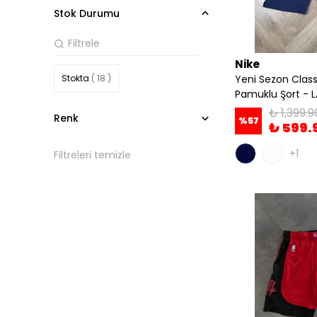
Stok Durumu
Nike
Stokta
( 18 )
Yeni Sezon Class
Pamuklu Şort - 
₺ 1,399.9
Renk
%
57
₺ 599.
+1
Filtreleri temizle