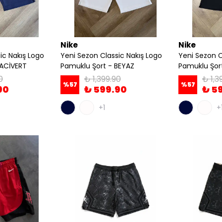
Nike
Nike
ic Nakış Logo
Yeni Sezon Classic Nakış Logo
Yeni Sezon C
LACİVERT
Pamuklu Şort - BEYAZ
Pamuklu Şort
0
₺ 1,399.90
₺ 1,3
%
57
%
57
90
₺ 599.90
₺ 5
+1
+