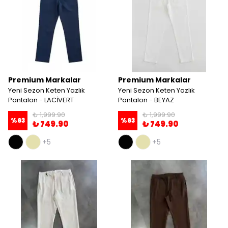
Premium Markalar
Premium Markalar
Yeni Sezon Keten Yazlık
Yeni Sezon Keten Yazlık
Pantalon - LACİVERT
Pantalon - BEYAZ
₺ 1,999.90
₺ 1,999.90
%
63
%
63
₺ 749.90
₺ 749.90
+5
+5