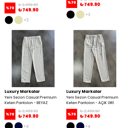
%
70
₺ 749.90
₺ 2,499.90
%
70
₺ 749.90
+3
+3
Luxury Markalar
Luxury Markalar
Yeni Sezon Casual Premium
Yeni Sezon Casual Premium
Keten Pantolon - BEYAZ
Keten Pantolon - AÇIK GRİ
₺ 2,499.90
₺ 2,499.90
%
70
%
70
₺ 749.90
₺ 749.90
+4
+4