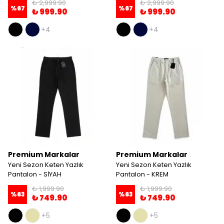
₺ 2,999.90
₺ 2,999.90
%
67
%
67
₺ 999.90
₺ 999.90
+4
+4
Premium Markalar
Premium Markalar
Yeni Sezon Keten Yazlık
Yeni Sezon Keten Yazlık
Pantalon - SİYAH
Pantalon - KREM
₺ 1,999.90
₺ 1,999.90
%
63
%
63
₺ 749.90
₺ 749.90
+5
+5