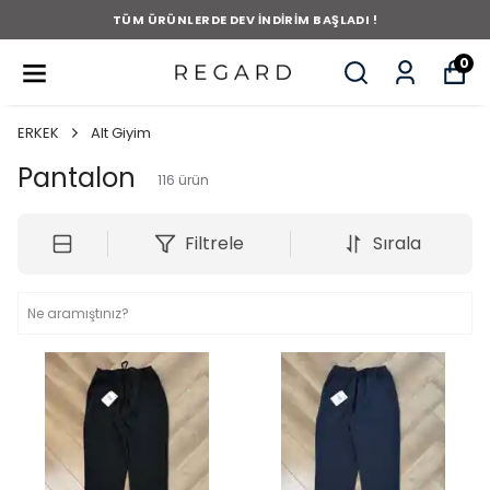
TÜM ÜRÜNLERDE DEV İNDİRİM BAŞLADI !
0
ERKEK
Alt Giyim
Pantalon
116
ürün
Filtrele
Sırala