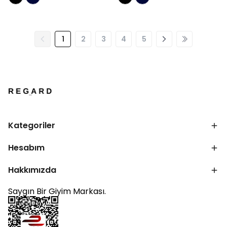
1
2
3
4
5
Kategoriler
Hesabım
Hakkımızda
Saygın Bir Giyim Markası.