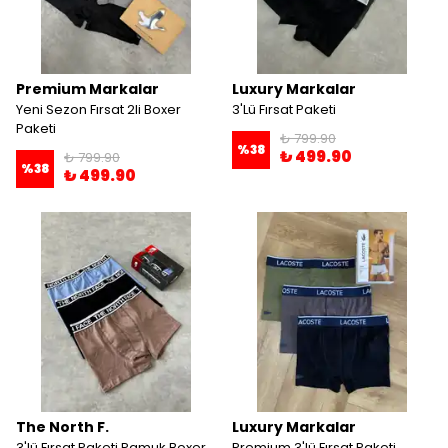
Premium Markalar
Luxury Markalar
Yeni Sezon Fırsat 2li Boxer
3'Lü Fırsat Paketi
Paketi
₺ 799.90
%
38
₺ 499.90
₺ 799.90
%
38
₺ 499.90
The North F.
Luxury Markalar
3'lü Fırsat Paketi Pamuk Boxer
Premium 3'lü Fırsat Paketi