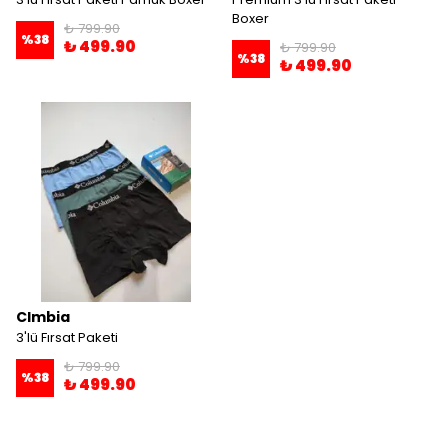
Boxer
₺ 799.90
%
38
₺ 499.90
₺ 799.90
%
38
₺ 499.90
Clmbia
3'lü Fırsat Paketi
₺ 799.90
%
38
₺ 499.90