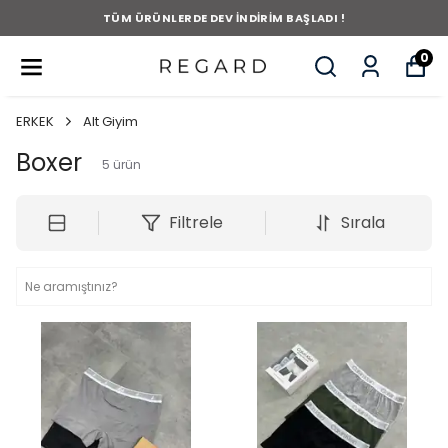
TÜM ÜRÜNLERDE DEV İNDİRİM BAŞLADI !
0
ERKEK
Alt Giyim
Boxer
5
ürün
Filtrele
Sırala