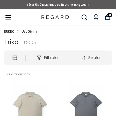
TÜM ÜRÜNLERDE DEV İNDİRİM BAŞLADI !
0
ERKEK
Üst Giyim
Triko
89
ürün
Filtrele
Sırala