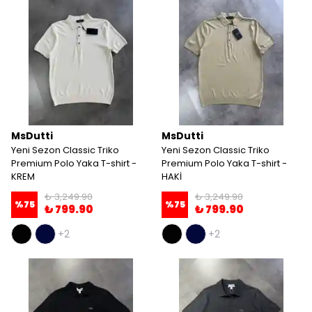
MsDutti
MsDutti
Yeni Sezon Classic Triko
Yeni Sezon Classic Triko
Premium Polo Yaka T-shirt -
Premium Polo Yaka T-shirt -
KREM
HAKİ
₺ 3,249.90
₺ 3,249.90
%
75
%
75
₺ 799.90
₺ 799.90
+2
+2