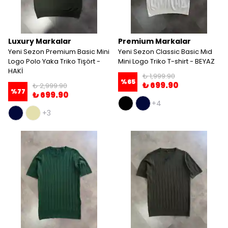
Luxury Markalar
Premium Markalar
Yeni Sezon Premium Basic Mini
Yeni Sezon Classic Basic Mıd
Logo Polo Yaka Triko Tişört -
Mini Logo Triko T-shirt - BEYAZ
HAKİ
₺ 1,999.90
%
65
₺ 699.90
₺ 2,999.90
%
77
₺ 699.90
+4
+3