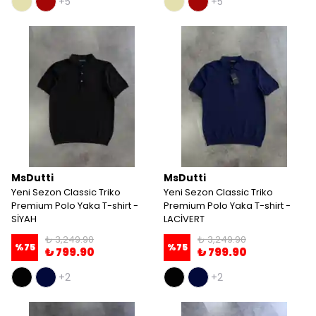
+5
+5
MsDutti
MsDutti
Yeni Sezon Classic Triko
Yeni Sezon Classic Triko
Premium Polo Yaka T-shirt -
Premium Polo Yaka T-shirt -
SİYAH
LACİVERT
₺ 3,249.90
₺ 3,249.90
%
75
%
75
₺ 799.90
₺ 799.90
+2
+2