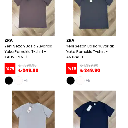
ZRA
ZRA
Yeni Sezon Basic Yuvarlak
Yeni Sezon Basic Yuvarlak
Yaka Pamuklu T-shirt -
Yaka Pamuklu T-shirt -
KAHVERENGİ
ANTRASİT
₺ 1,399.90
₺ 1,399.90
%
75
%
75
₺ 349.90
₺ 349.90
+5
+5