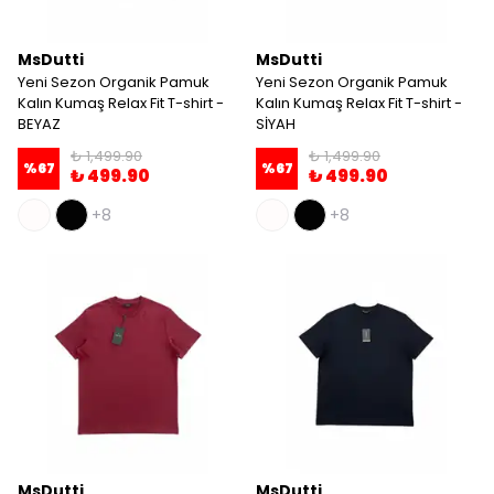
MsDutti
MsDutti
Yeni Sezon Organik Pamuk
Yeni Sezon Organik Pamuk
Kalın Kumaş Relax Fit T-shirt -
Kalın Kumaş Relax Fit T-shirt -
BEYAZ
SİYAH
₺ 1,499.90
₺ 1,499.90
%
67
%
67
₺ 499.90
₺ 499.90
+8
+8
MsDutti
MsDutti