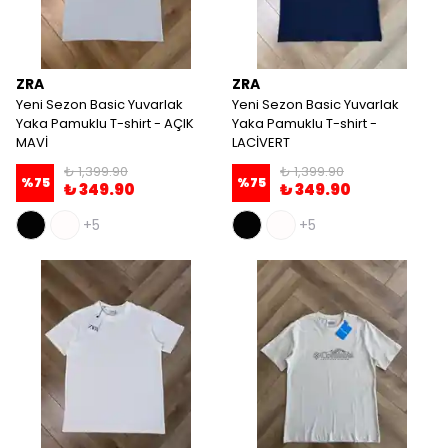
ZRA
ZRA
Yeni Sezon Basic Yuvarlak
Yeni Sezon Basic Yuvarlak
Yaka Pamuklu T-shirt - AÇIK
Yaka Pamuklu T-shirt -
MAVİ
LACİVERT
₺ 1,399.90
₺ 1,399.90
%
75
%
75
₺ 349.90
₺ 349.90
+5
+5