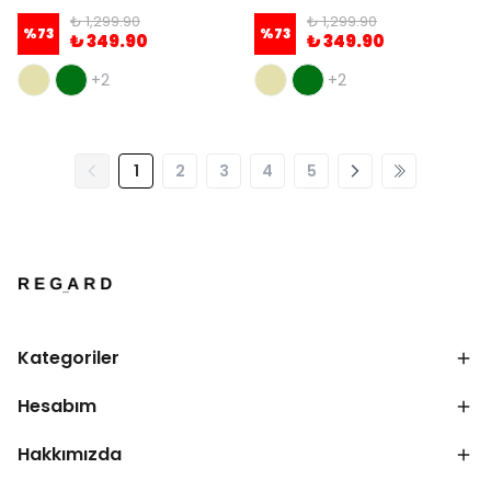
₺ 1,299.90
₺ 1,299.90
%
73
%
73
₺ 349.90
₺ 349.90
+2
+2
1
2
3
4
5
Kategoriler
Hesabım
Hakkımızda