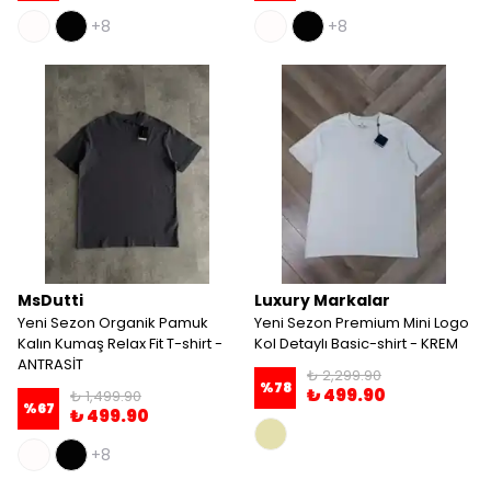
+8
+8
MsDutti
Luxury Markalar
Yeni Sezon Organik Pamuk
Yeni Sezon Premium Mini Logo
Kalın Kumaş Relax Fit T-shirt -
Kol Detaylı Basic-shirt - KREM
ANTRASİT
₺ 2,299.90
%
78
₺ 499.90
₺ 1,499.90
%
67
₺ 499.90
+8