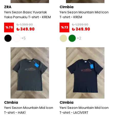
ZRA
Clmbia
Yeni Sezon Basic Yuvarlak
Yeni Sezon Mountain Mid Icon
Yaka Pamuklu T-shirt - KREM
T-shirt - KREM
₺ 1,399.90
₺ 1,299.90
%
75
%
73
₺ 349.90
₺ 349.90
+5
+2
Clmbia
Clmbia
Yeni Sezon Mountain Mid Icon
Yeni Sezon Mountain Mid Icon
T-shirt - HAKİ
T-shirt - LACİVERT