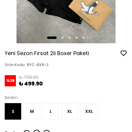
Yeni Sezon Fırsat 2li Boxer Paketi
Ürün Kodu
:
BYC-BXR-2
₺ 799.90
%
38
₺ 499.90
Beden
S
M
L
XL
XXL