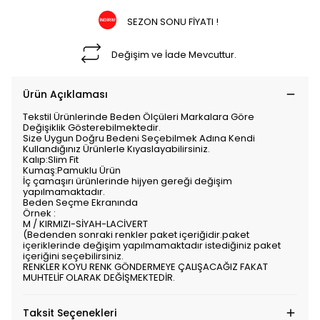
SEZON SONU FİYATI !
Değişim ve İade Mevcuttur.
Ürün Açıklaması
Tekstil Ürünlerinde Beden Ölçüleri Markalara Göre
Değişiklik Gösterebilmektedir.
Size Uygun Doğru Bedeni Seçebilmek Adına Kendi
Kullandığınız Ürünlerle Kıyaslayabilirsiniz.
Kalıp:Slim Fit
Kumaş:Pamuklu Ürün
İç çamaşırı ürünlerinde hijyen gereği değişim
yapılmamaktadır.
Beden Seçme Ekranında
Örnek :
M / KIRMIZI-SİYAH-LACİVERT
(Bedenden sonraki renkler paket içeriğidir.paket
içeriklerinde değişim yapılmamaktadır istediğiniz paket
içeriğini seçebilirsiniz.
RENKLER KOYU RENK GÖNDERMEYE ÇALIŞACAĞIZ FAKAT
MUHTELİF OLARAK DEĞİŞMEKTEDİR.
Taksit Seçenekleri