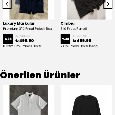
Luxury Markalar
Clmbia
Premium 3'lü Fırsat Paketi Boxer
3'lü Fırsat Paketi
₺ 799.90
₺ 799.90
%
38
%
38
₺ 499.90
₺ 499.90
6 Premium Brands Boxer
7 Columbia Boxer İçeriği
Önerilen Ürünler