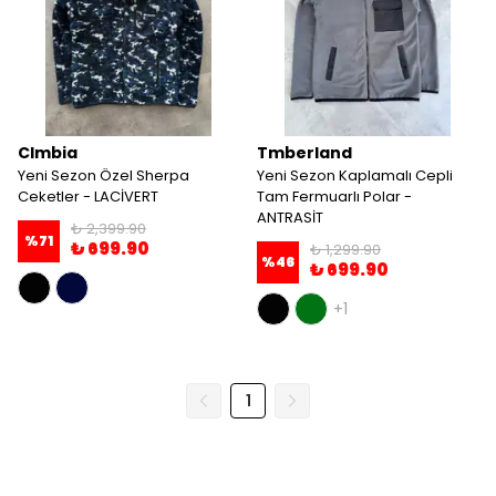
Clmbia
Tmberland
Yeni Sezon Özel Sherpa
Yeni Sezon Kaplamalı Cepli
Ceketler - LACİVERT
Tam Fermuarlı Polar -
ANTRASİT
₺ 2,399.90
%
71
₺ 699.90
₺ 1,299.90
%
46
₺ 699.90
+1
1