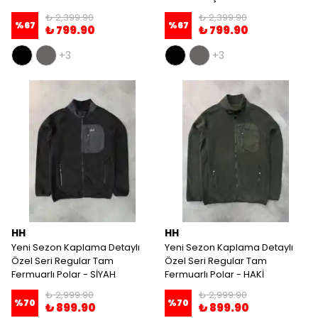
₺ 2,399.90
₺ 2,399.90
%
67
%
67
₺ 799.90
₺ 799.90
+3
+3
HH
HH
Yeni Sezon Kaplama Detaylı
Yeni Sezon Kaplama Detaylı
Özel Seri Regular Tam
Özel Seri Regular Tam
Fermuarlı Polar - SİYAH
Fermuarlı Polar - HAKİ
₺ 2,999.90
₺ 2,999.90
%
70
%
70
₺ 899.90
₺ 899.90