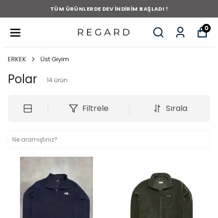
TÜM ÜRÜNLERDE DEV İNDİRİM BAŞLADI !
0
ERKEK
Üst Giyim
Polar
14
ürün
Filtrele
Sırala