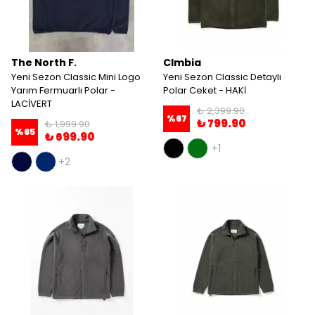
The North F.
Clmbia
Yeni Sezon Classic Mini Logo
Yeni Sezon Classic Detaylı
Yarım Fermuarlı Polar -
Polar Ceket - HAKİ
LACİVERT
₺ 2,399.90
%
67
₺ 799.90
₺ 1,999.90
%
65
₺ 699.90
+1
+2