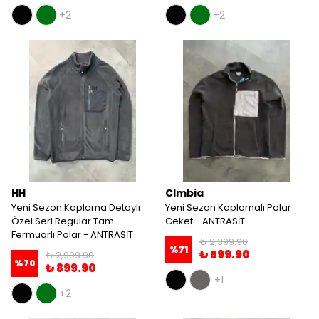
+2
+2
HH
Clmbia
Yeni Sezon Kaplama Detaylı
Yeni Sezon Kaplamalı Polar
Özel Seri Regular Tam
Ceket - ANTRASİT
Fermuarlı Polar - ANTRASİT
₺ 2,399.90
%
71
₺ 699.90
₺ 2,999.90
%
70
₺ 899.90
+1
+2