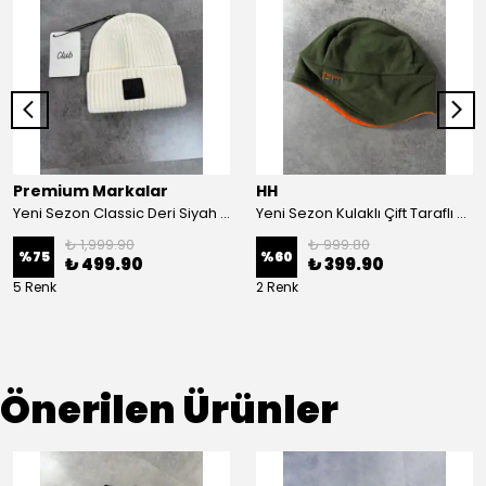
Premium Markalar
HH
Yeni Sezon Classic Deri Siyah Logo Bere
Yeni Sezon Kulaklı Çift Taraflı Bere
₺ 1,999.90
₺ 999.80
%
75
%
60
₺ 499.90
₺ 399.90
5 Renk
2 Renk
Önerilen Ürünler