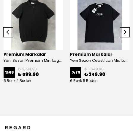
Premium Markalar
Premium Markalar
Yeni Sezon Premium Mini Logo Yarım Fermuarlı Triko Polo Yaka
Yeni Sezon Ceast Icon Mid Logo Ceast T-shirt
₺ 2,199.90
₺ 1,649.90
%
68
%
79
₺ 699.90
₺ 349.90
5 Renk 4 Beden
6 Renk 5 Beden