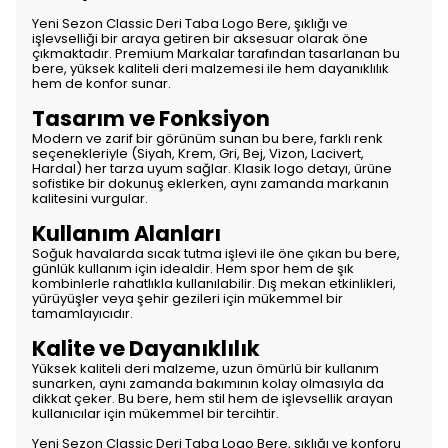
Yeni Sezon Classic Deri Taba Logo Bere, şıklığı ve
işlevselliği bir araya getiren bir aksesuar olarak öne
çıkmaktadır. Premium Markalar tarafından tasarlanan bu
bere, yüksek kaliteli deri malzemesi ile hem dayanıklılık
hem de konfor sunar.
Tasarım ve Fonksiyon
Modern ve zarif bir görünüm sunan bu bere, farklı renk
seçenekleriyle (Siyah, Krem, Gri, Bej, Vizon, Lacivert,
Hardal) her tarza uyum sağlar. Klasik logo detayı, ürüne
sofistike bir dokunuş eklerken, aynı zamanda markanın
kalitesini vurgular.
Kullanım Alanları
Soğuk havalarda sıcak tutma işlevi ile öne çıkan bu bere,
günlük kullanım için idealdir. Hem spor hem de şık
kombinlerle rahatlıkla kullanılabilir. Dış mekan etkinlikleri,
yürüyüşler veya şehir gezileri için mükemmel bir
tamamlayıcıdır.
Kalite ve Dayanıklılık
Yüksek kaliteli deri malzeme, uzun ömürlü bir kullanım
sunarken, aynı zamanda bakımının kolay olmasıyla da
dikkat çeker. Bu bere, hem stil hem de işlevsellik arayan
kullanıcılar için mükemmel bir tercihtir.
Yeni Sezon Classic Deri Taba Logo Bere, şıklığı ve konforu