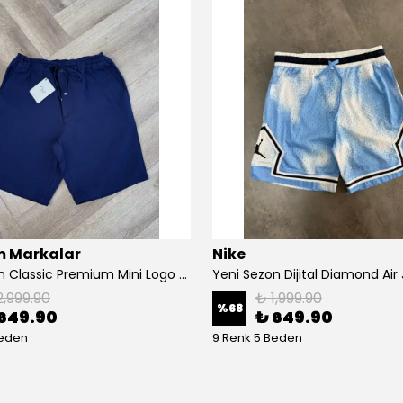
 Markalar
Nike
Yeni Sezon Classic Premium Mini Logo Casual Keten Şort
2,999.90
₺ 1,999.90
%
68
649.90
₺ 649.90
Beden
9 Renk 5 Beden