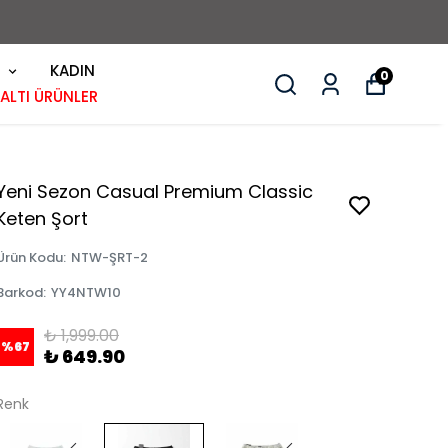
KADIN
0
 ALTI ÜRÜNLER
Yeni Sezon Casual Premium Classic
Keten Şort
Ürün Kodu
:
NTW-ŞRT-2
Barkod
:
YY4NTW10
₺ 1,999.00
%
67
₺ 649.90
Renk