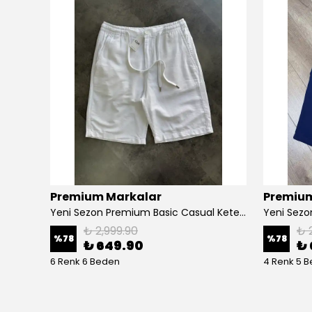
Premium Markalar
Premium
Yeni Sezon Essential Classic Basic Mini Logo Şort
Yeni Sezon Premium Basic Casual Keten Şort
₺ 2,999.90
₺ 
%
78
%
78
₺ 649.90
₺ 
6 Renk 6 Beden
4 Renk 5 