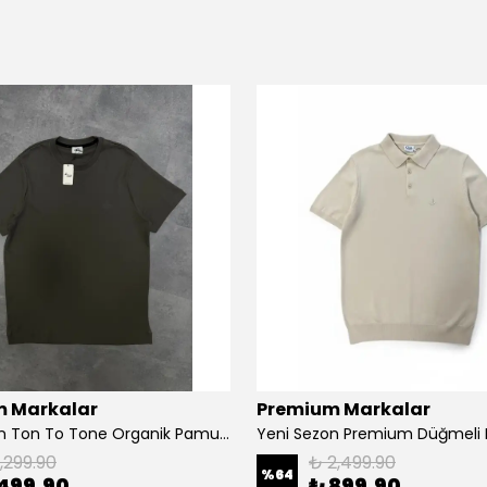
 Markalar
Premium Markalar
Yeni Sezon Ton To Tone Organik Pamuk T-shirt
1,299.90
₺ 2,499.90
%
64
499.90
₺ 899.90