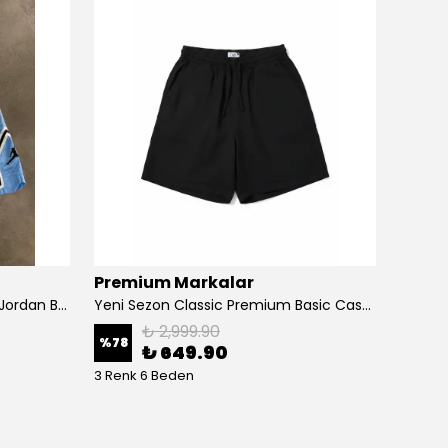
Premium Markalar
Nike
Yeni Sezon Dijital Diamond Air Jordan Basketball Şort
Yeni Sezon Classic Premium Basic Casual Müslin Şort
₺ 2,999.90
%
78
%
68
₺ 649.90
3 Renk 6 Beden
4 Renk