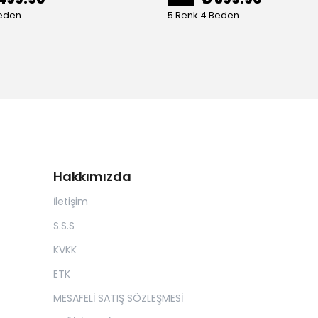
Beden
5 Renk 4 Beden
Hakkımızda
İletişim
S.S.S
KVKK
ETK
MESAFELİ SATIŞ SÖZLEŞMESİ