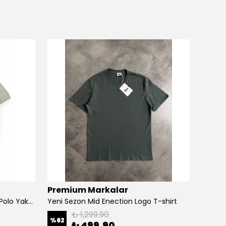
Premium Markalar
Prem
Yeni Sezon Premium Düğmeli Polo Yaka Triko T-shirt
Yeni Sezon Mid Enection Logo T-shirt
₺ 1,299.90
%
62
%
50
₺ 499.90