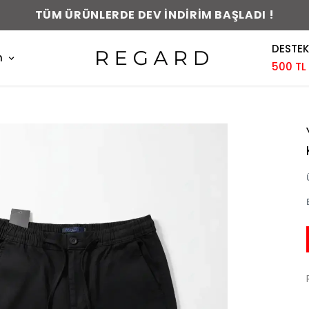
TÜM ÜRÜNLERDE DEV İNDİRİM BAŞLADI !
DESTEK
m
500 TL