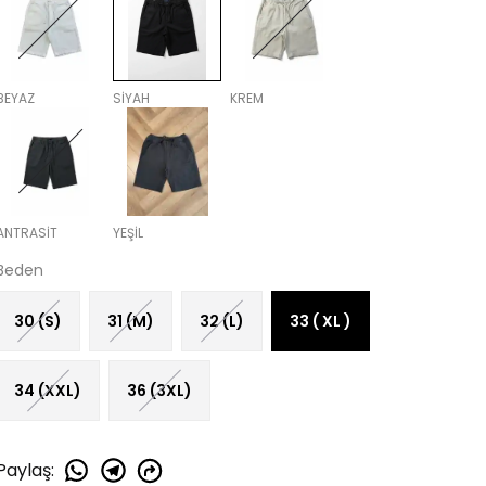
BEYAZ
SİYAH
KREM
ANTRASİT
YEŞİL
Beden
30 (S)
31 (M)
32 (L)
33 ( XL )
34 (XXL)
36 (3XL)
Paylaş
: