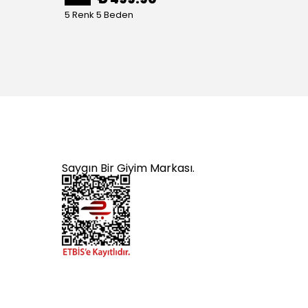
5 Renk 5 Beden
4 Renk
Saygın Bir Giyim Markası.