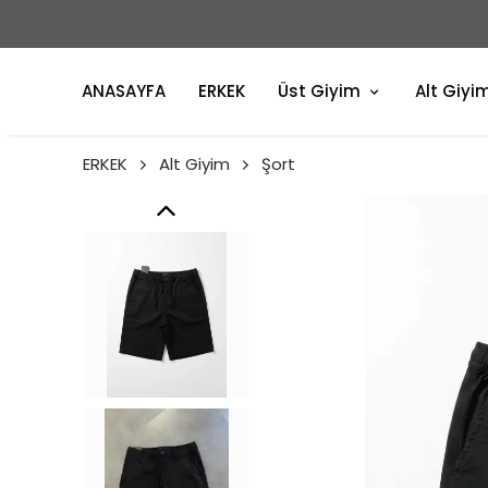
ANASAYFA
ERKEK
Üst Giyim
Alt Giyi
ERKEK
Alt Giyim
Şort