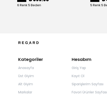
6 Renk 5 Beden
5 Renk 5 
Kategoriler
Hesabım
Anasayfa
Giriş Yap
Üst Giyim
Kayıt Ol
Alt Giyim
Siparişlerim Sayfası
Markalar
Favori Ürünler Sayfası