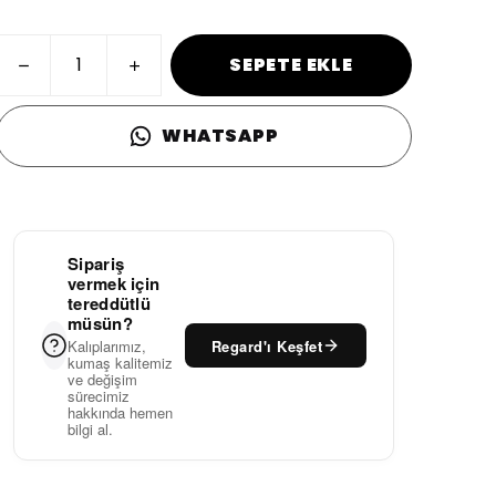
SEPETE EKLE
WHATSAPP
Sipariş
vermek için
tereddütlü
müsün?
Regard'ı Keşfet
Kalıplarımız,
kumaş kalitemiz
ve değişim
sürecimiz
hakkında hemen
bilgi al.