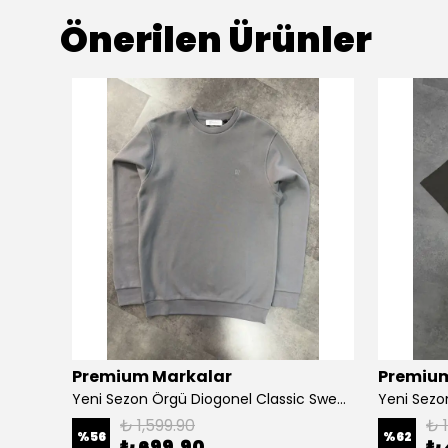
Önerilen Ürünler
Premium Markalar
Premium
Yeni Sezon Örgü Diogonel Classic Sweatshirt
₺ 1,599.90
₺ 
%
56
%
62
₺ 699.90
₺ 