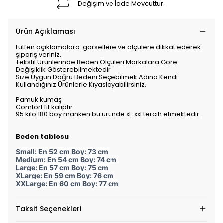
Değişim ve İade Mevcuttur.
Ürün Açıklaması
Lütfen açıklamalara. görsellere ve ölçülere dikkat ederek
şipariş veriniz.
Tekstil Ürünlerinde Beden Ölçüleri Markalara Göre
Değişiklik Gösterebilmektedir.
Size Uygun Doğru Bedeni Seçebilmek Adına Kendi
Kullandığınız Ürünlerle Kıyaslayabilirsiniz.
Pamuk kumaş
Comfort fit kalıptır
95 kilo 180 boy manken bu üründe xl-xxl tercih etmektedir.
Beden tablosu
Small: En 52 cm Boy: 73 cm
Medium: En 54 cm Boy: 74 cm
Large: En 57 cm Boy: 75 cm
XLarge: En 59 cm Boy: 76 cm
XXLarge: En 60 cm Boy: 77 cm
Taksit Seçenekleri