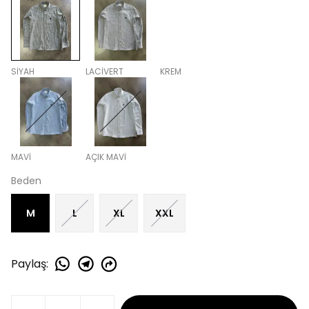
SİYAH
LACİVERT
KREM
MAVİ
AÇIK MAVİ
Beden
M
L
XL
XXL
Paylaş
: