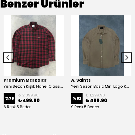
Benzer Ürünler
Premium Markalar
A. Saints
Yeni Sezon Kışlık Flanel Classic Logo Gömlek
Yeni Sezon Basic Mini Logo Kadife Gömlek
₺ 2,399.90
₺ 1,299.90
%
79
%
62
₺ 499.90
₺ 499.90
6 Renk 5 Beden
9 Renk 5 Beden