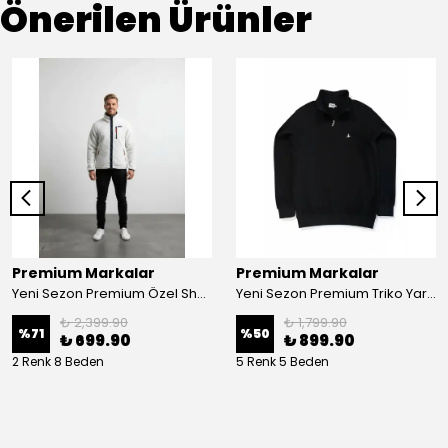
Önerilen Ürünler
Premium Markalar
Premium Markalar
Yeni Sezon Premium Özel Sherpa Ceketler
Yeni Sezon Premium Triko Yarım Fermuarlı Sweatshirt
₺ 2,399.90
₺ 1,799.90
%
71
%
50
₺ 699.90
₺ 899.90
2 Renk 8 Beden
5 Renk 5 Beden