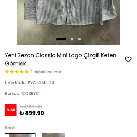
Yeni Sezon Classic Mini Logo Çizgili Keten
Gömlek
1 değerlendirme
Ürün Kodu
:
BYC-GML-24
Barkod
:
CC3BYC1
₺ 1,999.90
%
55
₺ 899.90
Renk