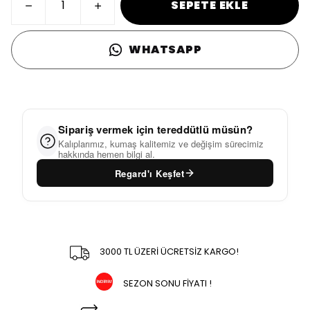
SEPETE EKLE
WHATSAPP
Sipariş vermek için tereddütlü müsün?
Kalıplarımız, kumaş kalitemiz ve değişim sürecimiz
hakkında hemen bilgi al.
Regard'ı Keşfet
3000 TL ÜZERİ ÜCRETSİZ KARGO!
SEZON SONU FİYATI !