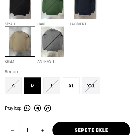
SİYAH
HAKİ
LACİVERT
KREM
ANTRASİT
Beden
S
M
L
XL
XXL
Paylaş
:
SEPETE EKLE