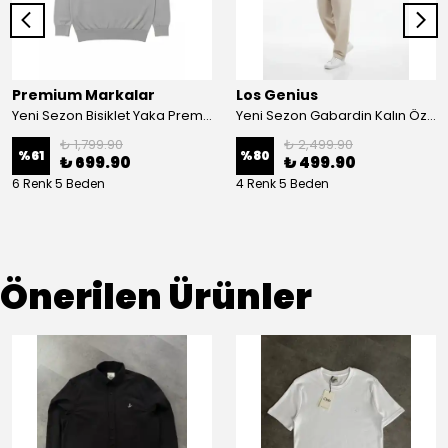
Premium Markalar
Los Genius
Yeni Sezon Bisiklet Yaka Premium Triko Sweatshirt
Yeni Sezon Gabardin Kalın Özel Polo Yaka Sweatshirt
₺ 1,799.90
₺ 2,499.90
%
61
%
80
₺ 699.90
₺ 499.90
6 Renk 5 Beden
4 Renk 5 Beden
Önerilen Ürünler