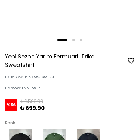
Yeni Sezon Yarım Fermuarlı Triko
Sweatshirt
Ürün Kodu
:
NTW-SWT-9
Barkod
:
L2NTW17
₺ 1,599.90
%
56
₺ 699.90
Renk