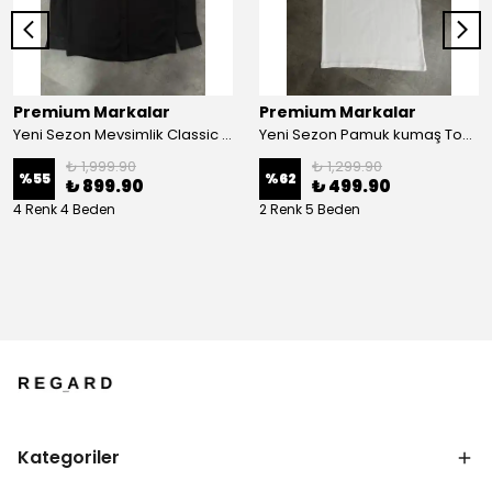
Premium Markalar
Premium Markalar
Yeni Sezon Mevsimlik Classic Basic Mini Logo Gömlek
Yeni Sezon Pamuk kumaş Tone to Tone Logo T-shirt
₺ 1,999.90
₺ 1,299.90
%
55
%
62
₺ 899.90
₺ 499.90
4 Renk 4 Beden
2 Renk 5 Beden
Kategoriler