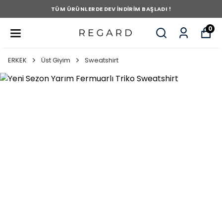
TÜM ÜRÜNLERDE DEV İNDİRİM BAŞLADI !
0
ERKEK
Üst Giyim
Sweatshirt