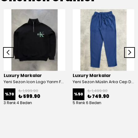
Luxury Markalar
Luxury Markalar
Yeni Sezon Icon Logo Yarım Fermuarlı Sweatshirt
Yeni Sezon Müslin Arka Cep Detaylı Pantalon
₺ 1,999.90
₺ 1,499.90
%
70
%
50
₺ 599.90
₺ 749.90
3 Renk 4 Beden
5 Renk 6 Beden