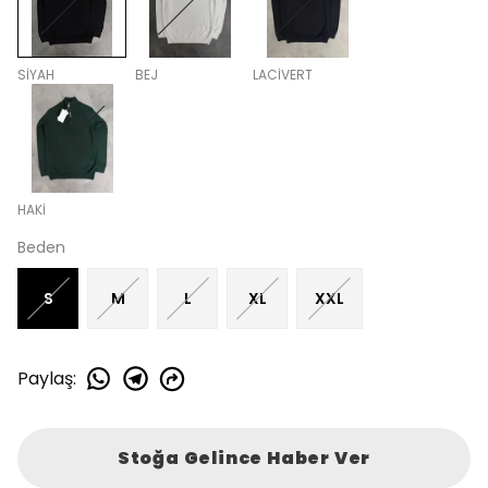
SİYAH
BEJ
LACİVERT
HAKİ
Beden
S
M
L
XL
XXL
Paylaş
:
Stoğa Gelince Haber Ver