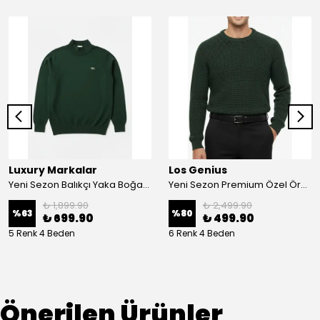
Luxury Markalar
Los Genius
Yeni Sezon Balıkçı Yaka Boğazlı Kazak
Yeni Sezon Premium Özel Örgü Kalın Pamuk Kazak
₺ 1,899.90
₺ 2,499.90
%
63
%
80
₺ 699.90
₺ 499.90
5 Renk 4 Beden
6 Renk 4 Beden
Önerilen Ürünler