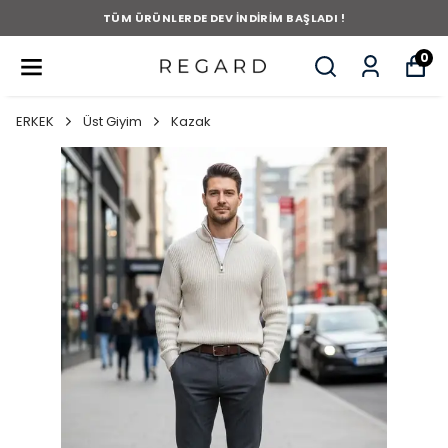
TÜM ÜRÜNLERDE DEV İNDİRİM BAŞLADI !
0
ERKEK
Üst Giyim
Kazak