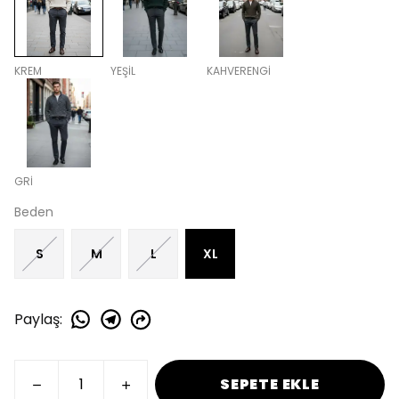
KREM
YEŞİL
KAHVERENGİ
GRİ
Beden
S
M
L
XL
Paylaş
:
SEPETE EKLE