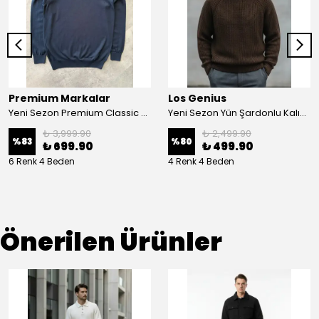
Premium Markalar
Los Genius
Yeni Sezon Premium Classic Balıkçı Yaka Kazak
Yeni Sezon Yün Şardonlu Kalın Kazak
₺ 3,999.90
₺ 2,499.90
%
83
%
80
₺ 699.90
₺ 499.90
6 Renk 4 Beden
4 Renk 4 Beden
Önerilen Ürünler