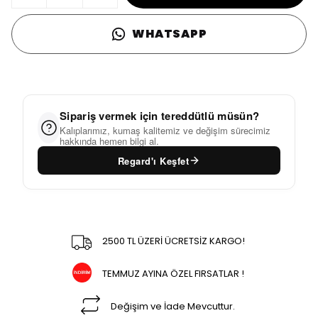
WHATSAPP
Sipariş vermek için tereddütlü müsün?
Kalıplarımız, kumaş kalitemiz ve değişim sürecimiz
hakkında hemen bilgi al.
Regard'ı Keşfet
2500 TL ÜZERİ ÜCRETSİZ KARGO!
TEMMUZ AYINA ÖZEL FIRSATLAR !
Değişim ve İade Mevcuttur.