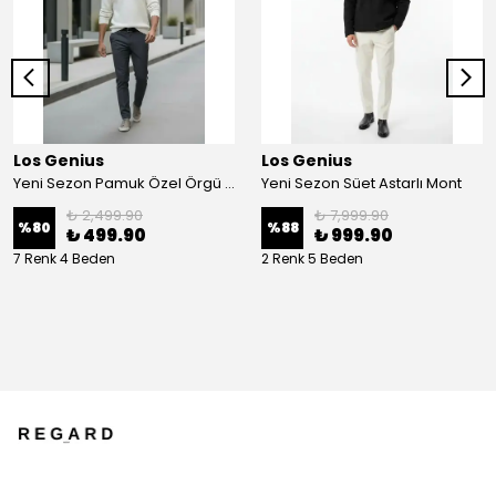
Los Genius
Los Genius
Yeni Sezon Pamuk Özel Örgü Kalın Düğmeli Triko Kazak
Yeni Sezon Süet Astarlı Mont
₺ 2,499.90
₺ 7,999.90
%
80
%
88
₺ 499.90
₺ 999.90
7 Renk 4 Beden
2 Renk 5 Beden