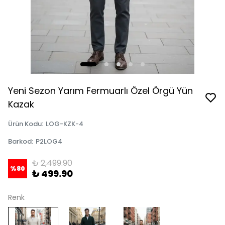
Yeni Sezon Yarım Fermuarlı Özel Örgü Yün
Kazak
Ürün Kodu
:
LOG-KZK-4
Barkod
:
P2LOG4
₺ 2,499.90
%
80
₺ 499.90
Renk