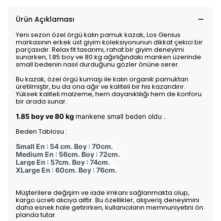
Ürün Açıklaması
Yeni sezon özel örgü kalın pamuk kazak, Los Genius
markasının erkek üst giyim koleksiyonunun dikkat çekici bir
parçasıdır. Relax fit tasarımı, rahat bir giyim deneyimi
sunarken, 1.85 boy ve 80 kg ağırlığındaki manken üzerinde
small bedenin nasıl durduğunu gözler önüne serer.
Bu kazak, özel örgü kumaşı ile kalın organik pamuktan
üretilmiştir, bu da ona ağır ve kaliteli bir his kazandırır.
Yüksek kaliteli malzeme, hem dayanıklılığı hem de konforu
bir arada sunar.
1.85 boy ve 80 kg
mankene small beden oldu .
Beden Tablosu :
Small En : 54 cm. Boy : 70cm.
Medium En : 56cm. Boy : 72cm.
Large En : 57cm. Boy : 74cm.
XLarge En : 60cm. Boy : 76cm.
Müşterilere değişim ve iade imkanı sağlanmakta olup,
kargo ücreti alıcıya aittir. Bu özellikler, alışveriş deneyimini
daha esnek hale getirirken, kullanıcıların memnuniyetini ön
planda tutar.