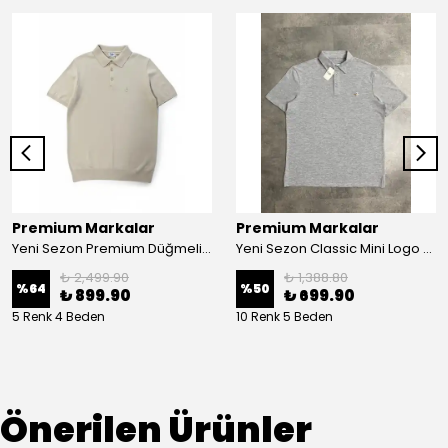
Premium Markalar
Premium Markalar
Yeni Sezon Premium Düğmeli Polo Yaka Triko T-shirt
Yeni Sezon Classic Mini Logo Colourful Polo Yaka
₺ 2,499.90
₺ 1,388.80
%
64
%
50
₺ 899.90
₺ 699.90
5 Renk 4 Beden
10 Renk 5 Beden
Önerilen Ürünler