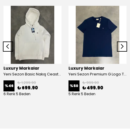
Luxury Markalar
Luxury Markalar
Yeni Sezon Basic Nakış Ceast Logo Şardonlu Hoodie
Yeni Sezon Premium G Logo T-shirt
₺ 1,299.90
₺ 999.90
%
46
%
50
₺ 699.90
₺ 499.90
6 Renk 5 Beden
5 Renk 5 Beden