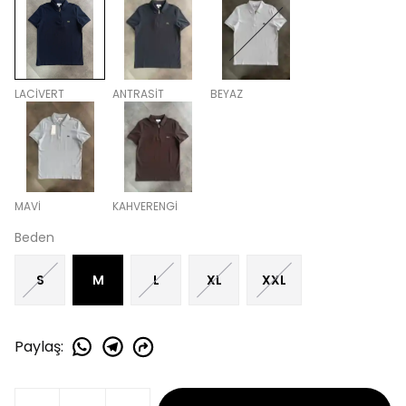
LACİVERT
ANTRASİT
BEYAZ
MAVİ
KAHVERENGİ
Beden
S
M
L
XL
XXL
Paylaş
: