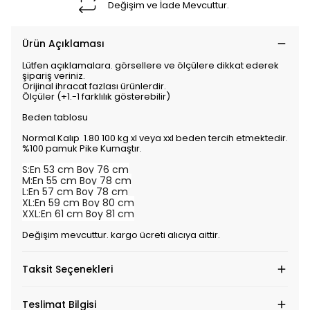
Değişim ve İade Mevcuttur.
Ürün Açıklaması
Lütfen açıklamalara. görsellere ve ölçülere dikkat ederek
şipariş veriniz.
Orijinal ihracat fazlası ürünlerdir.
Ölçüler (+1.-1 farklılık gösterebilir)
Beden tablosu
Normal Kalıp 1.80 100 kg xl veya xxl beden tercih etmektedir.
%100 pamuk Pike Kumaştır.
S:En 53 cm Boy 76 cm
M:En 55 cm Boy 78 cm
L:En 57 cm Boy 78 cm
XL:En 59 cm Boy 80 cm
XXL:En 61 cm Boy 81 cm
Değişim mevcuttur. kargo ücreti alıcıya aittir.
Taksit Seçenekleri
Teslimat Bilgisi