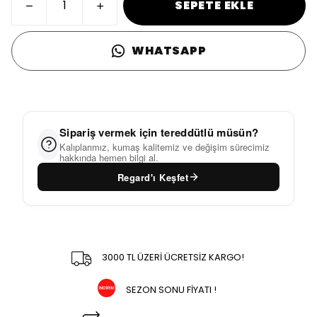
SEPETE EKLE
WHATSAPP
Sipariş vermek için tereddütlü müsün?
Kalıplarımız, kumaş kalitemiz ve değişim sürecimiz
hakkında hemen bilgi al.
Regard'ı Keşfet
3000 TL ÜZERİ ÜCRETSİZ KARGO!
SEZON SONU FİYATI !