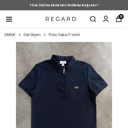
TÜM ÜRÜNLERDE DEV İNDİRİM BAŞLADI !
0
ERKEK
Üst Giyim
Polo Yaka T-shirt