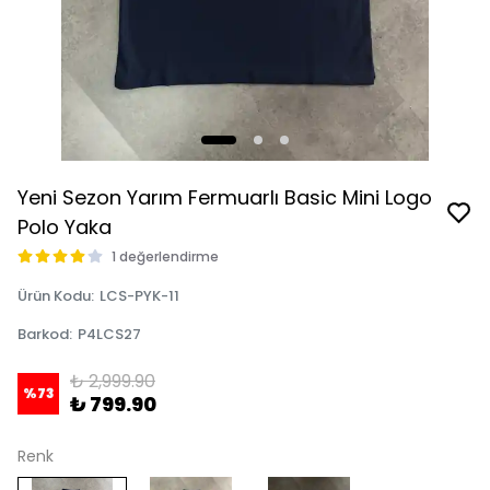
Yeni Sezon Yarım Fermuarlı Basic Mini Logo
Polo Yaka
1 değerlendirme
Ürün Kodu
:
LCS-PYK-11
Barkod
:
P4LCS27
₺ 2,999.90
%
73
₺ 799.90
Renk