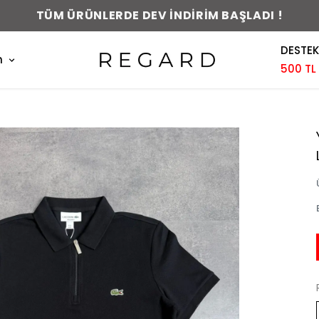
TÜM ÜRÜNLERDE DEV İNDİRİM BAŞLADI !
DESTEK
m
500 TL