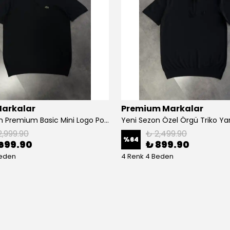
Markalar
Premium Markalar
Yeni Sezon Premium Basic Mini Logo Polo Yaka Triko Tişört
2,999.90
₺ 2,499.90
%
64
699.90
₺ 899.90
Beden
4 Renk 4 Beden