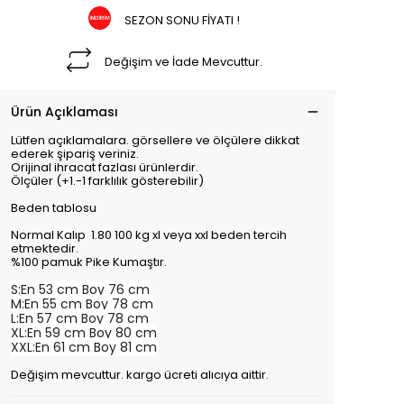
SEZON SONU FİYATI !
Değişim ve İade Mevcuttur.
Ürün Açıklaması
Lütfen açıklamalara. görsellere ve ölçülere dikkat
ederek şipariş veriniz.
Orijinal ihracat fazlası ürünlerdir.
Ölçüler (+1.-1 farklılık gösterebilir)
Beden tablosu
Normal Kalıp 1.80 100 kg xl veya xxl beden tercih
etmektedir.
%100 pamuk Pike Kumaştır.
S:En 53 cm Boy 76 cm
M:En 55 cm Boy 78 cm
L:En 57 cm Boy 78 cm
XL:En 59 cm Boy 80 cm
XXL:En 61 cm Boy 81 cm
Değişim mevcuttur. kargo ücreti alıcıya aittir.