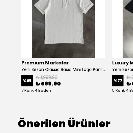
Premium Markalar
Luxury 
Yeni Sezon Classic Triko Premium Polo Yaka T-shirt
Yeni Sezon Classic Basic Mini Logo Pamuk Pike Polo Yaka
₺ 1,999.90
₺ 
%
65
%
77
₺ 699.90
₺ 
7 Renk 4 Beden
5 Renk 4 
Önerilen Ürünler