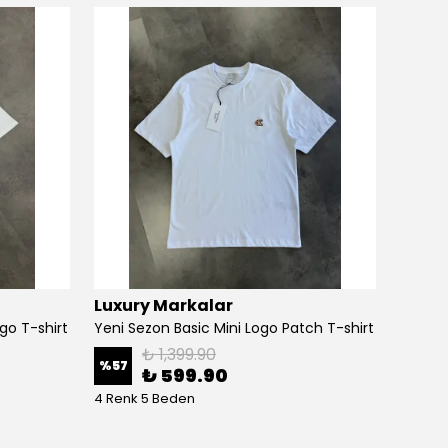
Luxury Markalar
Luxur
go T-shirt
Yeni Sezon Basic Mini Logo Patch T-shirt
₺ 1,399.90
%
57
%
65
₺ 599.90
4 Renk 5 Beden
4 Renk