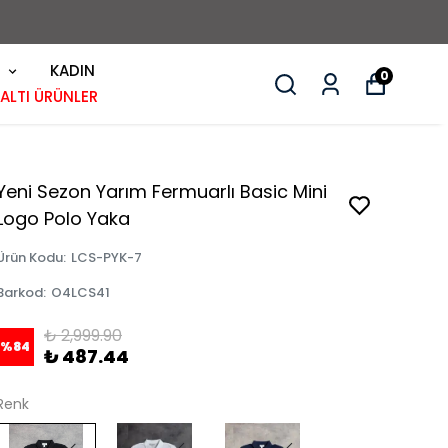
KADIN
0
 ALTI ÜRÜNLER
Yeni Sezon Yarım Fermuarlı Basic Mini
Logo Polo Yaka
Ürün Kodu
:
LCS-PYK-7
Barkod
:
O4LCS41
₺ 2,999.90
%
84
₺ 487.44
Renk