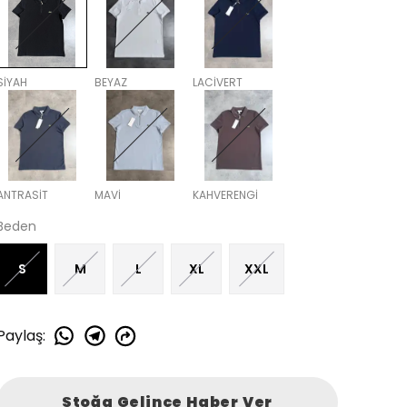
SİYAH
BEYAZ
LACİVERT
ANTRASİT
MAVİ
KAHVERENGİ
Beden
S
M
L
XL
XXL
Paylaş
:
Stoğa Gelince Haber Ver