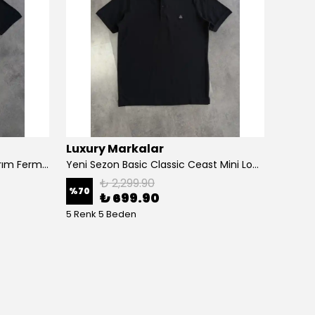
Luxury Markalar
HH
Yeni Sezon Özel Örgü Triko Yarım Fermuarlı Polo Yaka T-shirt
Yeni Sezon Basic Classic Ceast Mini Logo T-shirt
₺ 2,299.90
%
70
%
80
₺ 699.90
5 Renk 5 Beden
4 Renk