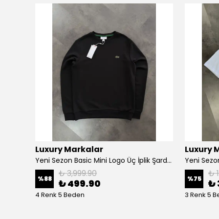
Luxury Markalar
Luxury 
um Mont
Yeni Sezon Basic Mini Logo Üç İplik Şardonsuz Sweatshirt
Yeni Sezon
₺ 3,999.90
₺ 
%
88
%
75
₺ 499.90
₺ 
4 Renk 5 Beden
3 Renk 5 