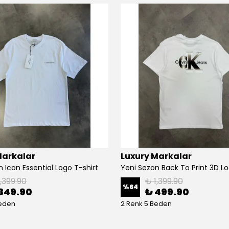
Markalar
Luxury Markalar
 Icon Essential Logo T-shirt
Yeni Sezon Back To Print 3D Lo
1,399.90
₺ 1,399.90
%
64
349.90
₺ 499.90
Beden
2 Renk 5 Beden