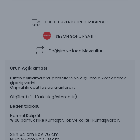
3000 TL ÜZERİ ÜCRETSİZ KARGO!
SEZON SONU FİYATI !
Değişim ve İade Mevcuttur.
Ürün Açıklaması
Lütfen açıklamalara. görsellere ve ölçülere dikkat ederek
şipariş veriniz.
Orijinal ihracat fazlası ürünlerdir.
Ölçüler (+1.-1 farklılık gösterebilir)
Beden tablosu
Normal Kalıp fit
%100 pamuk Pike Kumaştır.Tok Ve kaliteli kumaşıvardır.
S:En 54 cm Boy 76 cm
M:En 56 cm Boy 78 cm