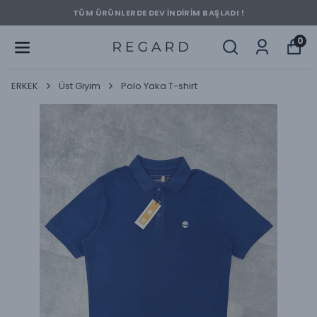
TÜM ÜRÜNLERDE DEV İNDİRİM BAŞLADI !
0
ERKEK
Üst Giyim
Polo Yaka T-shirt