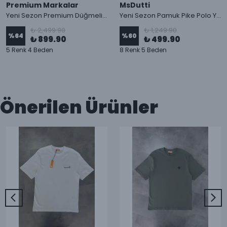
Premium Markalar
MsDutti
Yeni Sezon Premium Düğmeli Pamuk Pike Polo Yaka Tişört
Yeni Sezon Pamuk Pike Polo Yaka T-shirt
₺ 2,499.90
₺ 1,249.90
%
64
%
60
₺ 899.90
₺ 499.90
5 Renk 4 Beden
8 Renk 5 Beden
Önerilen Ürünler