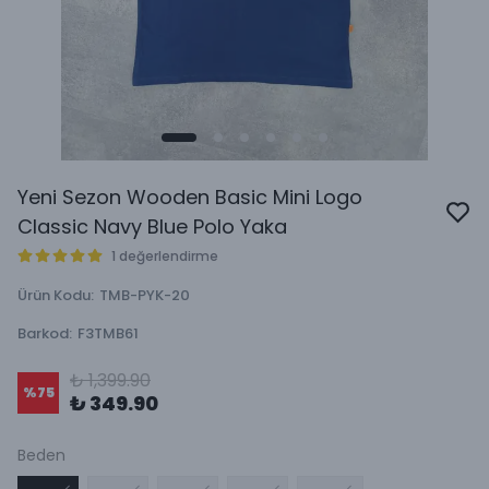
Yeni Sezon Wooden Basic Mini Logo
Classic Navy Blue Polo Yaka
1 değerlendirme
Ürün Kodu
:
TMB-PYK-20
Barkod
:
F3TMB61
₺ 1,399.90
%
75
₺ 349.90
Beden