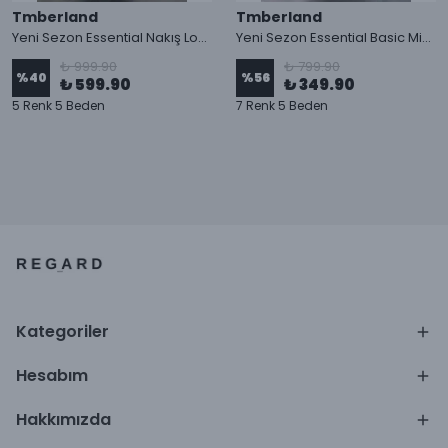
Tmberland
Tmberland
Yeni Sezon Essential Nakış Logo T-shirt
Yeni Sezon Essential Basic Mini Logo T-shirt
₺ 999.90
₺ 799.90
%
40
%
56
₺ 599.90
₺ 349.90
5 Renk 5 Beden
7 Renk 5 Beden
Kategoriler
Hesabım
Hakkımızda