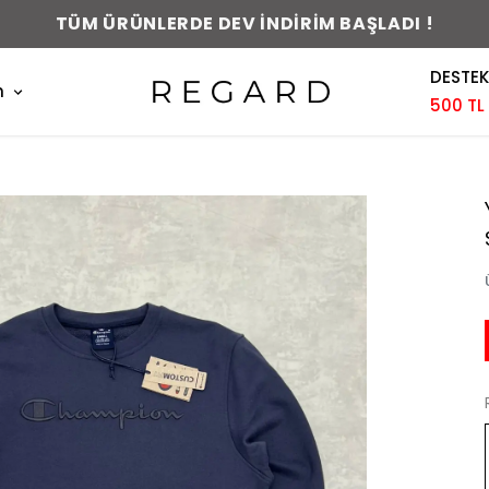
0-48 SAAT İÇERİSİNDE KARGODA !
DESTEK
m
500 TL