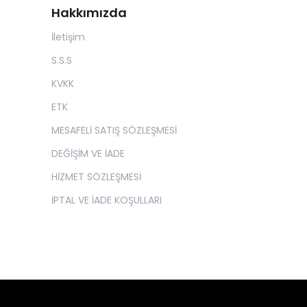
Hakkımızda
İletişim
S.S.S
KVKK
ETK
MESAFELİ SATIŞ SÖZLEŞMESİ
DEĞİŞİM VE İADE
HİZMET SÖZLEŞMESİ
İPTAL VE İADE KOŞULLARI