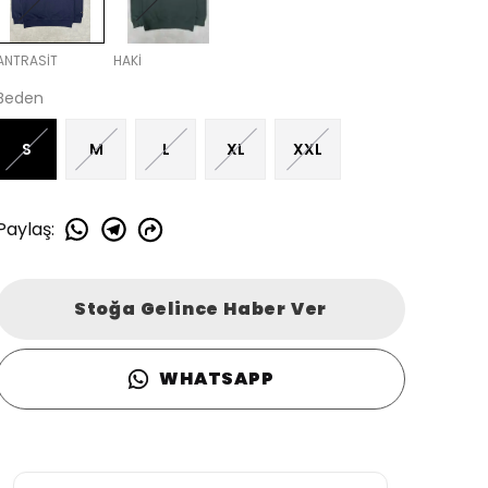
ANTRASİT
HAKİ
Beden
S
M
L
XL
XXL
Paylaş
:
Stoğa Gelince Haber Ver
WHATSAPP