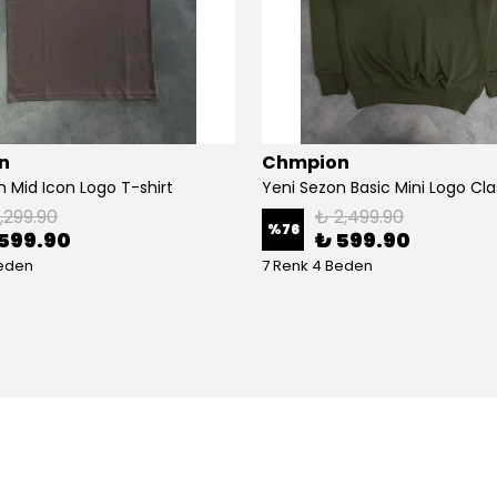
n
Chmpion
n Mid Icon Logo T-shirt
1,299.90
₺ 2,499.90
%
76
599.90
₺ 599.90
Beden
7 Renk 4 Beden