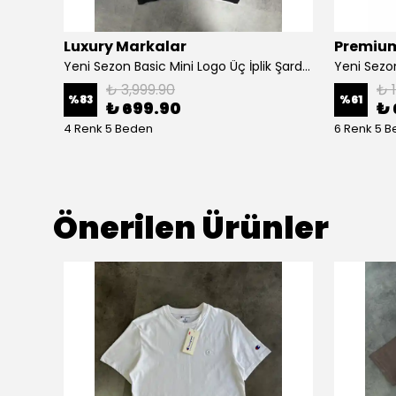
Luxury Markalar
Premium
Yeni Sezon Icon Logo Yarım Fermuarlı Sweatshirt
Yeni Sezon Basic Mini Logo Üç İplik Şardonsuz Sweatshirt
Yeni Sezo
₺ 3,999.90
₺ 
%
83
%
61
₺ 699.90
₺ 
4 Renk 5 Beden
6 Renk 5 
Önerilen Ürünler