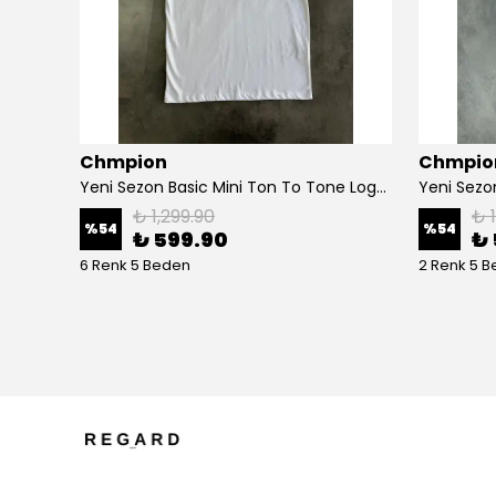
Chmpion
Chmpio
Yeni Sezon Classic Basic Mini Logo T-shirt
Yeni Sezon Basic Mini Ton To Tone Logo T-shirt
Yeni Sezo
₺ 1,299.90
₺ 
%
54
%
54
₺ 599.90
₺ 
6 Renk 5 Beden
2 Renk 5 