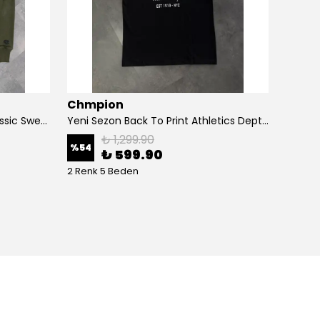
Chmpion
Chmp
Yeni Sezon Basic Mini Logo Classic Sweatshirt
Yeni Sezon Back To Print Athletics Depth T-shirt
₺ 1,299.90
%
54
%
73
₺ 599.90
2 Renk 5 Beden
4 Renk