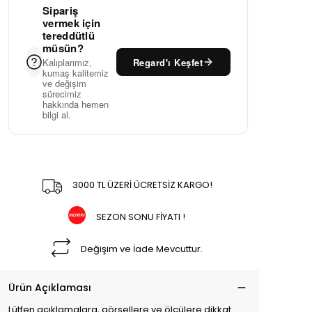
Sipariş
vermek için
tereddütlü
müsün?
Regard'ı Keşfet
Kalıplarımız,
kumaş kalitemiz
ve değişim
sürecimiz
hakkında hemen
bilgi al.
3000 TL ÜZERİ ÜCRETSİZ KARGO!
SEZON SONU FİYATI !
Değişim ve İade Mevcuttur.
Ürün Açıklaması
Lütfen açıklamalara, görsellere ve ölçülere dikkat