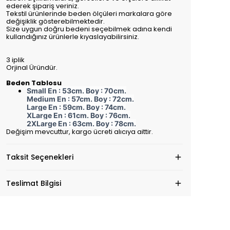
ederek şipariş veriniz.
Tekstil ürünlerinde beden ölçüleri markalara göre
değişiklik gösterebilmektedir.
Size uygun doğru bedeni seçebilmek adına kendi
kullandığınız ürünlerle kıyaslayabilirsiniz.
3 iplik
Orjinal Üründür.
Beden Tablosu
Small En : 53cm. Boy : 70cm.
Medium En : 57cm. Boy : 72cm.
Large En : 59cm. Boy : 74cm.
XLarge En : 61cm. Boy : 76cm.
2XLarge En : 63cm. Boy : 78cm.
Değişim mevcuttur, kargo ücreti alıcıya aittir.
Taksit Seçenekleri
Teslimat Bilgisi