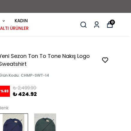
KADIN
0
 ALTI ÜRÜNLER
Yeni Sezon Ton To Tone Nakış Logo
Sweatshirt
Ürün Kodu
:
CHMP-SWT-14
₺ 2,499.90
%
83
₺ 424.92
Renk