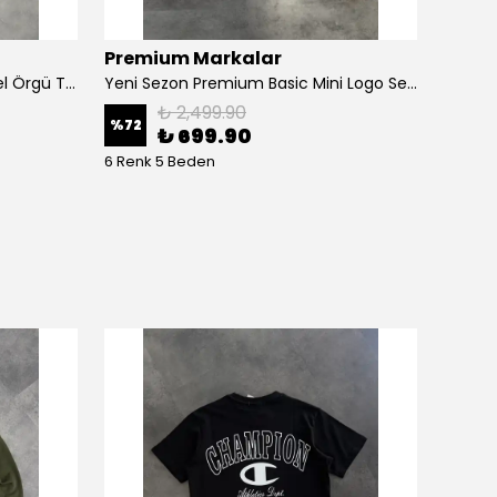
Premium Markalar
Los G
Yeni Sezon Basic Mini Logo Özel Örgü Triko
Yeni Sezon Premium Basic Mini Logo Selanik Sweatshirt
₺ 2,499.90
%
72
%
80
₺ 699.90
6 Renk 5 Beden
5 Renk