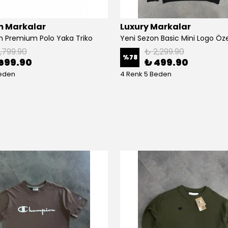
 Markalar
Luxury Markalar
n Premium Polo Yaka Triko
1,799.90
₺ 2,299.90
%
78
699.90
₺ 499.90
Beden
4 Renk 5 Beden