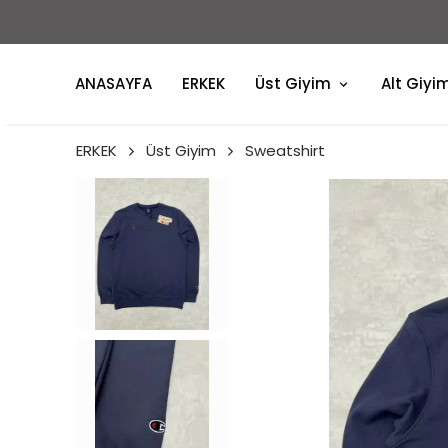
ANASAYFA
ERKEK
Üst Giyim
Alt Giyi
ERKEK
Üst Giyim
Sweatshirt