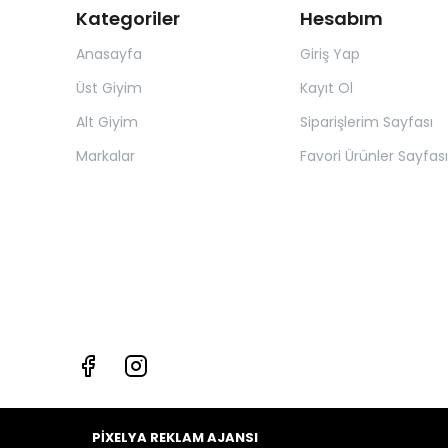
Kategoriler
Hesabım
Anasayfa
Giriş Yap
Üst Giyim
Kayıt Ol
Alt Giyim
Siparişlerim Sayfası
Markalar
Favori Ürünler Sayfası
PİXELYA REKLAM AJANSI