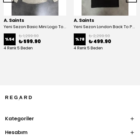
A. Saints
A. Saints
Yeni Sezon Basic Mini Logo Ton To Tone Ham Keten Yazlık Gömlek
Yeni Sezon London Back To Print T-shirt
₺ 1,299.90
₺ 2,299.90
%
54
%
78
₺ 599.90
₺ 499.90
4 Renk 5 Beden
4 Renk 5 Beden
Kategoriler
Hesabım