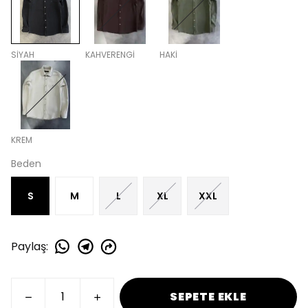
SİYAH
KAHVERENGİ
HAKİ
KREM
Beden
S
M
L
XL
XXL
Paylaş
:
SEPETE EKLE