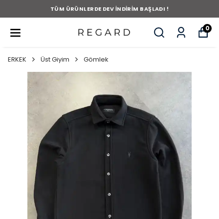
TÜM ÜRÜNLERDE DEV İNDİRİM BAŞLADI !
0
ERKEK
Üst Giyim
Gömlek