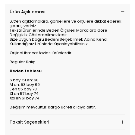
Ürün Açıklaması
Lütfen açıklamalara. görsellere ve ölçülere dikkat ederek
şipariş veriniz.
Tekstil Ürünlerinde Beden Ölçüleri Markalara Göre
Değişiklik Gösterebilmektedir.
Size Uygun Doğru Bedeni Seçebilmek Adına Kendi
Kullandığınız Ürünlerle Kıyaslayabilirsiniz.
Orijinal ihracat fazlası ürünlerdir.
Regular Kalıp
Beden tablosu
S boy: 51 en: 68
M en: 53 boy 69
L en 55 boy 73
Xl en 57 boy 74
Xxl en 61 boy 74
Değişim mevcuttur. kargo ücreti alıcıya aittir.
Taksit Seçenekleri