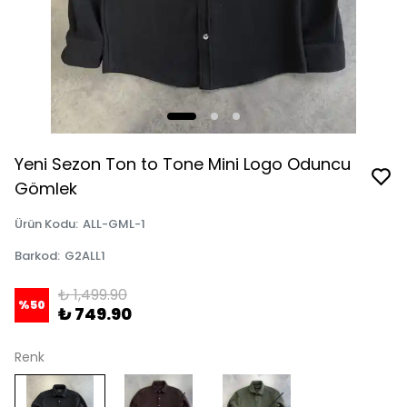
Yeni Sezon Ton to Tone Mini Logo Oduncu
Gömlek
Ürün Kodu
:
ALL-GML-1
Barkod
:
G2ALL1
₺ 1,499.90
%
50
₺ 749.90
Renk