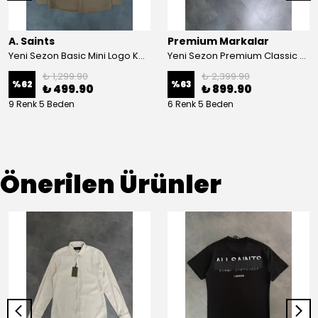
A. Saints
Premium Markalar
Yeni Sezon Basic Mini Logo Kadife Gömlek
Yeni Sezon Premium Classic Ham Keten Gömlek
₺ 1,299.90
₺ 2,399.90
%
62
%
63
₺ 499.90
₺ 899.90
9 Renk 5 Beden
6 Renk 5 Beden
Önerilen Ürünler