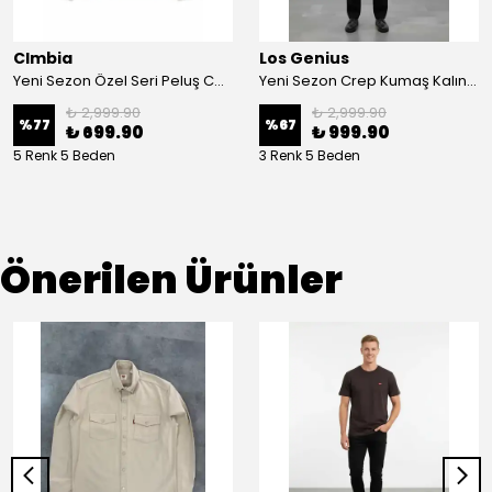
Clmbia
Los Genius
Yeni Sezon Özel Seri Peluş Ceket
Yeni Sezon Crep Kumaş Kalın Casual Ceket
₺ 2,999.90
₺ 2,999.90
%
77
%
67
₺ 699.90
₺ 999.90
5 Renk 5 Beden
3 Renk 5 Beden
Önerilen Ürünler