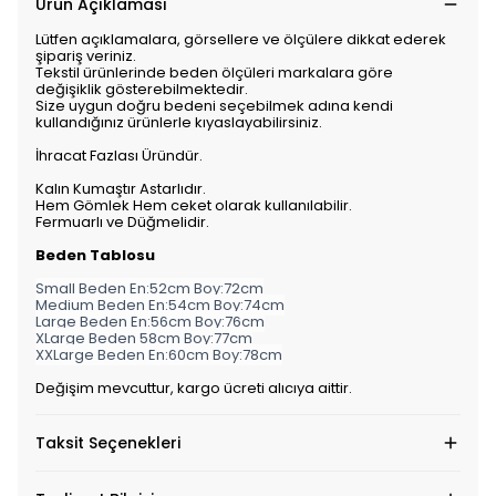
Ürün Açıklaması
Lütfen açıklamalara, görsellere ve ölçülere dikkat ederek
şipariş veriniz.
Tekstil ürünlerinde beden ölçüleri markalara göre
değişiklik gösterebilmektedir.
Size uygun doğru bedeni seçebilmek adına kendi
kullandığınız ürünlerle kıyaslayabilirsiniz.
İhracat Fazlası Üründür.
Kalın Kumaştır Astarlıdır.
Hem Gömlek Hem ceket olarak kullanılabilir.
Fermuarlı ve Düğmelidir.
Beden Tablosu
Small Beden En:52cm Boy:72cm
Medium Beden En:54cm Boy:74cm
Large Beden En:56cm Boy:76cm
XLarge Beden 58cm Boy:77cm
XXLarge Beden En:60cm Boy:78cm
Değişim mevcuttur, kargo ücreti alıcıya aittir.
Taksit Seçenekleri