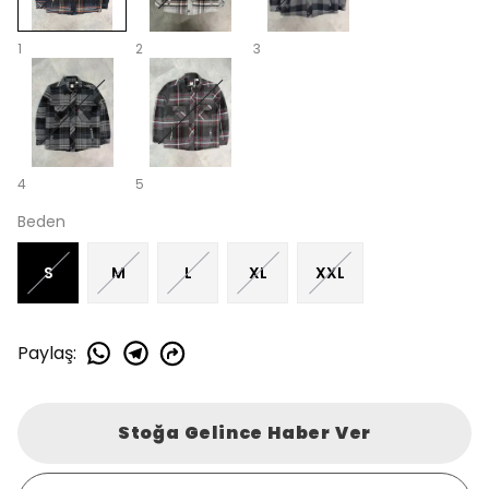
1
2
3
4
5
Beden
S
M
L
XL
XXL
Paylaş
:
Stoğa Gelince Haber Ver