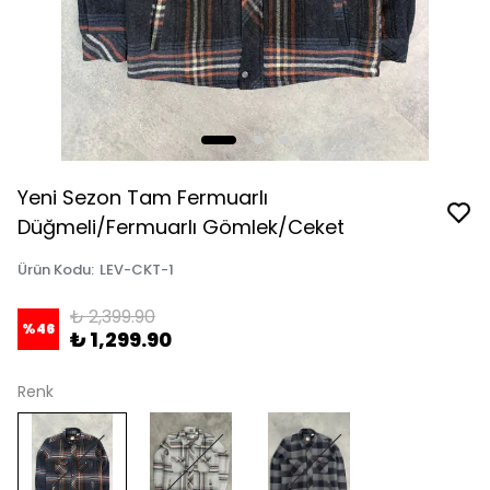
Yeni Sezon Tam Fermuarlı
Düğmeli/Fermuarlı Gömlek/Ceket
Ürün Kodu
:
LEV-CKT-1
₺ 2,399.90
%
46
₺ 1,299.90
Renk