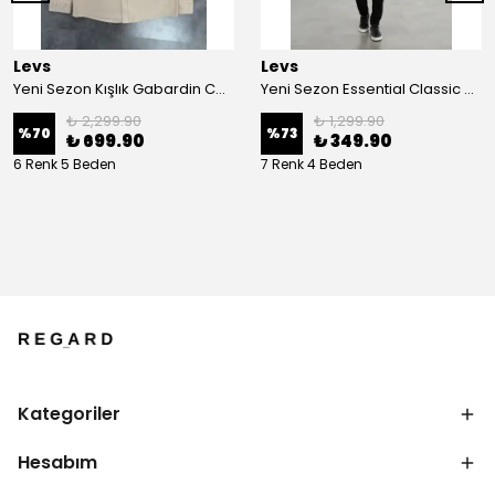
Levs
Levs
Yeni Sezon Kışlık Gabardin Cepli Gömlek
Yeni Sezon Essential Classic Mini Logo Basic T-shirt
₺ 2,299.90
₺ 1,299.90
%
70
%
73
₺ 699.90
₺ 349.90
6 Renk 5 Beden
7 Renk 4 Beden
Kategoriler
Hesabım