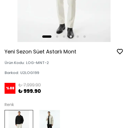
Yeni Sezon Süet Astarlı Mont
Ürün Kodu
:
LOG-MNT-2
Barkod
:
U2LOG199
₺ 7,999.90
%
88
₺ 999.90
Renk