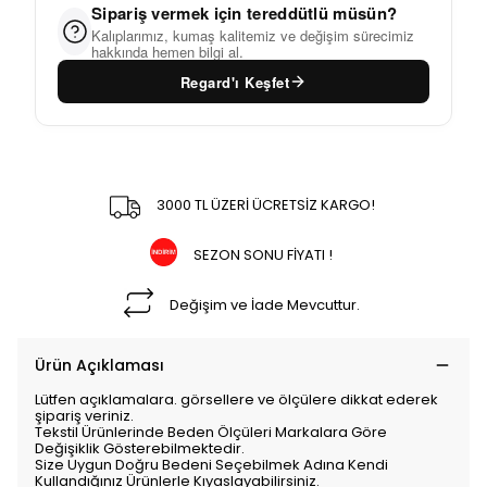
Sipariş vermek için tereddütlü müsün?
Kalıplarımız, kumaş kalitemiz ve değişim sürecimiz
hakkında hemen bilgi al.
Regard'ı Keşfet
3000 TL ÜZERİ ÜCRETSİZ KARGO!
SEZON SONU FİYATI !
Değişim ve İade Mevcuttur.
Ürün Açıklaması
Lütfen açıklamalara. görsellere ve ölçülere dikkat ederek
şipariş veriniz.
Tekstil Ürünlerinde Beden Ölçüleri Markalara Göre
Değişiklik Gösterebilmektedir.
Size Uygun Doğru Bedeni Seçebilmek Adına Kendi
Kullandığınız Ürünlerle Kıyaslayabilirsiniz.