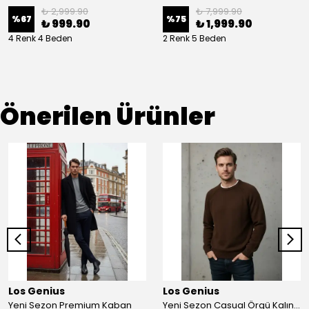
₺ 2,999.90
₺ 7,999.90
%
67
%
75
₺ 999.90
₺ 1,999.90
4 Renk 4 Beden
2 Renk 5 Beden
Önerilen Ürünler
Los Genius
Los Genius
Yeni Sezon Premium Kaban
Yeni Sezon Casual Örgü Kalın Kazak