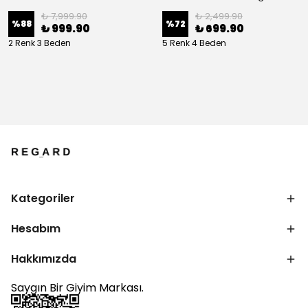
₺ 7,999.90
₺ 2,499.90
%
88
%
72
₺ 999.90
₺ 699.90
2 Renk 3 Beden
5 Renk 4 Beden
Kategoriler
Hesabım
Hakkımızda
Saygın Bir Giyim Markası.