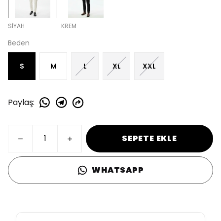
SİYAH
KREM
Beden
S
M
L
XL
XXL
Paylaş
:
SEPETE EKLE
WHATSAPP