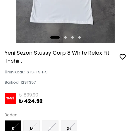
Yeni Sezon Stussy Corp 8 White Relax Fit
T-shirt
Ürün Kodu
:
STS-TSH-9
Barkod
:
I2STS57
₺ 899.90
%
53
₺ 424.92
Beden
S
M
L
XL