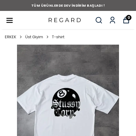
TÜM ÜRÜNLERDE DEV İNDİRİM BAŞLADI !
0
ERKEK
Üst Giyim
T-shirt