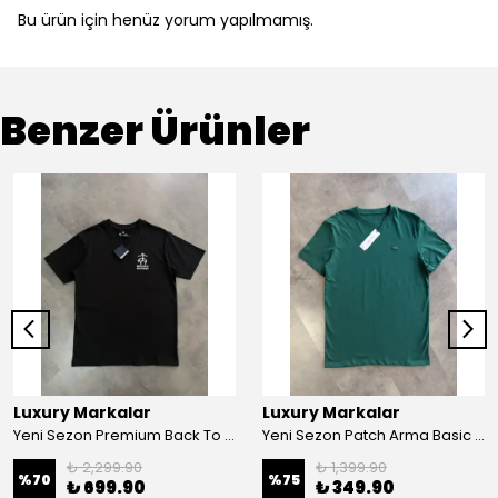
Bu ürün için henüz yorum yapılmamış.
Benzer Ürünler
Luxury Markalar
Luxury Markalar
Yeni Sezon Premium Back To Print Baskılı T-shirt
Yeni Sezon Patch Arma Basic Mini Logo T-shirt
₺ 2,299.90
₺ 1,399.90
%
70
%
75
₺ 699.90
₺ 349.90