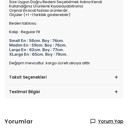
Size Uygun Doğru Bedeni Seçebilmek Adına Kendi
Kullandığınız Ürünlerle Kıyaslayabilirsiniz.
Orijinal ihracat fazlası ürünlerdir.
Ölçüler (+1.-1 farklılık gösterebilir)
Beden tablosu
Kalıp : Regular Fit
Small En : 56cm. Boy : 74cm.
Medim En : 59cm. Boy : 76cm.
Large En : 62cm. Boy : 77cm.
XLarge En : 65cm. Boy : 79cm.
Değişim mevcuttur. kargo ücreti alıcıya aittir.
Taksit Seçenekleri
Teslimat Bilgisi
Yorumlar
Yorum Yap