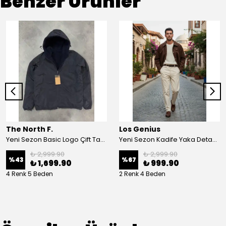
Benzer Ürünler
The North F.
Los Genius
Yeni Sezon Basic Logo Çift Taraflı Peluş Ceket
Yeni Sezon Kadife Yaka Detaylı Casual Ceket
₺ 2,999.90
₺ 2,999.90
%
43
%
67
₺ 1,699.90
₺ 999.90
4 Renk 5 Beden
2 Renk 4 Beden