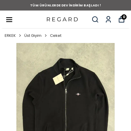
TÜM ÜRÜNLERDE DEV İNDİRİM BAŞLADI !
0
ERKEK
Üst Giyim
Ceket