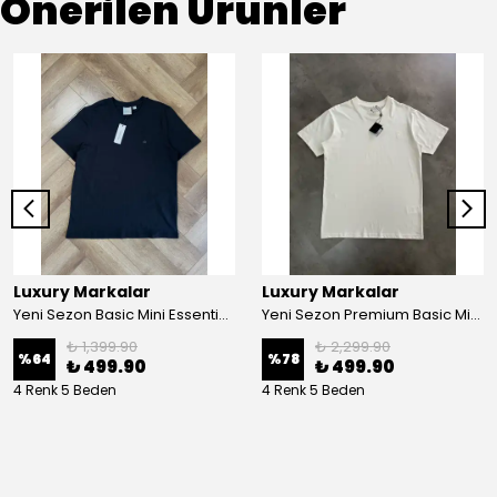
Önerilen Ürünler
Luxury Markalar
Luxury Markalar
Yeni Sezon Basic Mini Essential Logo T-shirt
Yeni Sezon Premium Basic Mini Logo Classic T-shirt
₺ 1,399.90
₺ 2,299.90
%
64
%
78
₺ 499.90
₺ 499.90
4 Renk 5 Beden
4 Renk 5 Beden