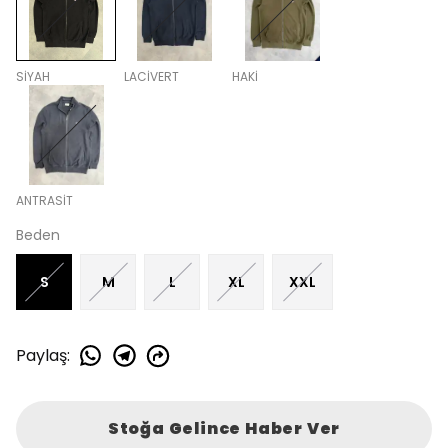
SİYAH
LACİVERT
HAKİ
ANTRASİT
Beden
S
M
L
XL
XXL
Paylaş
:
Stoğa Gelince Haber Ver