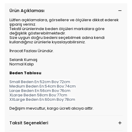
Ürün Açıklaması
Lütfen açıklamalara, görsellere ve ölçülere dikkat ederek
şipariş veriniz.
Tekstil ürünlerinde beden ölçüleri markalara göre
değişiklik gösterebilmektedir.
Size uygun doğru bedeni seçebilmek adına kendi
kullandığınız ürünlerle kıyaslayabilirsiniz.
İhracat Fazlası Üründür.
Selanik Kumaş
Normal Kalıp
Beden Tablosu
Small Beden En:52cm Boy:72cm
Medium Beden En:54cm Boy:74cm
Large Beden En:56cm Boy:76cm
XLarge Beden 58cm Boy:77cm
XXLarge Beden En:60cm Boy:78cm
Değişim mevcuttur, kargo ücreti alıcıya aittir.
Taksit Seçenekleri