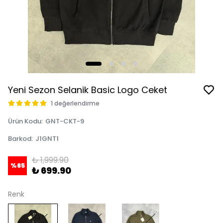
Yeni Sezon Selanik Basic Logo Ceket
1 değerlendirme
Ürün Kodu
:
GNT-CKT-9
Barkod
:
J1GNT1
₺ 1,999.90
%
65
₺ 699.90
Renk