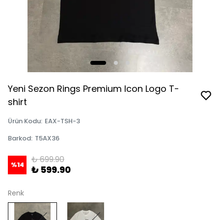
Yeni Sezon Rings Premium Icon Logo T-
shirt
Ürün Kodu
:
EAX-TSH-3
Barkod
:
T5AX36
₺ 699.90
%
14
₺ 599.90
Renk