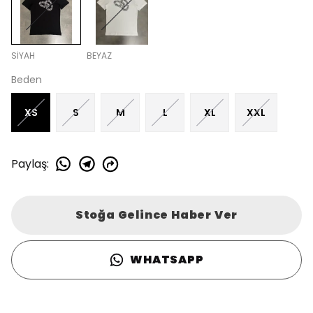
SİYAH
BEYAZ
Beden
XS
S
M
L
XL
XXL
Paylaş
:
Stoğa Gelince Haber Ver
WHATSAPP