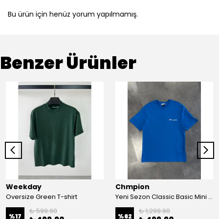
Bu ürün için henüz yorum yapılmamış.
Benzer Ürünler
Weekday
Chmpion
Oversize Green T-shirt
Yeni Sezon Classic Basic Mini Logo T-shirt
₺ 599.90
₺ 1,299.90
%
17
%
62