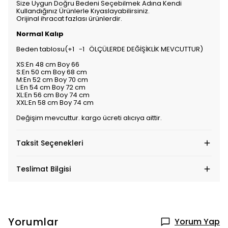
Size Uygun Doğru Bedeni Seçebilmek Adına Kendi
Kullandığınız Ürünlerle Kıyaslayabilirsiniz.
Orijinal ihracat fazlası ürünlerdir.
Normal Kalıp
Beden tablosu(+1 -1 ÖLÇÜLERDE DEĞİŞİKLİK MEVCUTTUR)
XS:En 48 cm Boy 66
S:En 50 cm Boy 68 cm
M:En 52 cm Boy 70 cm
L:En 54 cm Boy 72 cm
XL:En 56 cm Boy 74 cm
XXL:En 58 cm Boy 74 cm
Değişim mevcuttur. kargo ücreti alıcıya aittir.
Taksit Seçenekleri
Teslimat Bilgisi
Yorumlar
Yorum Yap