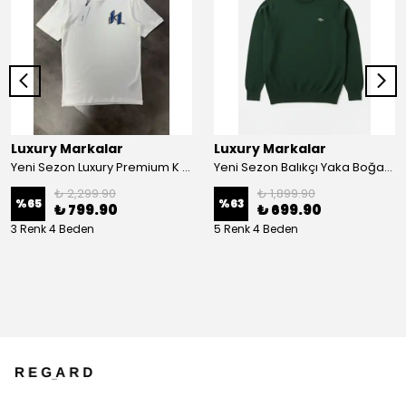
Luxury Markalar
Luxury Markalar
Yeni Sezon Luxury Premium K T-shirt
Yeni Sezon Balıkçı Yaka Boğazlı Kazak
₺ 2,299.90
₺ 1,899.90
%
65
%
63
₺ 799.90
₺ 699.90
3 Renk 4 Beden
5 Renk 4 Beden