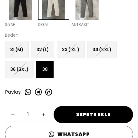
SİYAH
KREM
ANTRASİT
Beden
31 (M)
32 (L)
33 ( XL )
34 (XXL)
36 (3XL)
38
Paylaş
:
SEPETE EKLE
WHATSAPP