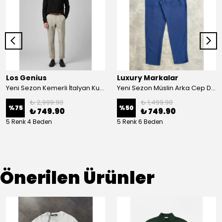
Los Genius
Luxury Markalar
Yeni Sezon Kemerli İtalyan Kumaş Kalın Kışlık Casual Pantalon
Yeni Sezon Müslin Arka Cep Detaylı Pantalon
₺ 2,999.90
₺ 1,499.90
%
75
%
50
₺ 749.90
₺ 749.90
5 Renk 4 Beden
5 Renk 6 Beden
Önerilen Ürünler