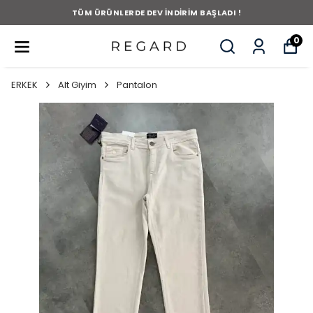
TÜM ÜRÜNLERDE DEV İNDİRİM BAŞLADI !
0
ERKEK
Alt Giyim
Pantalon