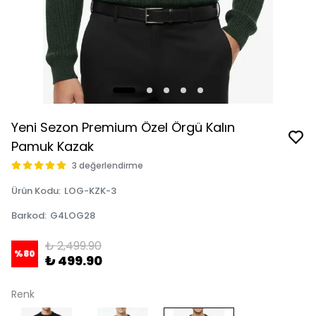
Yeni Sezon Premium Özel Örgü Kalın
Pamuk Kazak
3 değerlendirme
Ürün Kodu
:
LOG-KZK-3
Barkod
:
G4LOG28
₺ 2,499.90
%
80
₺ 499.90
Renk