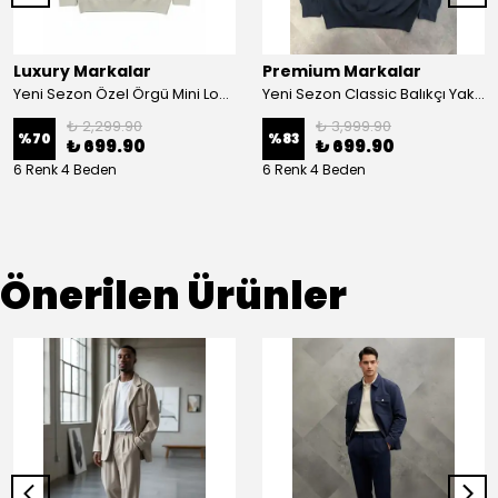
Luxury Markalar
Premium Markalar
Yeni Sezon Özel Örgü Mini Logo Triko
Yeni Sezon Classic Balıkçı Yaka Kazak
₺ 2,299.90
₺ 3,999.90
%
70
%
83
₺ 699.90
₺ 699.90
6 Renk 4 Beden
6 Renk 4 Beden
Önerilen Ürünler