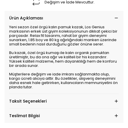
Değişim ve İade Mevcuttur.
Ürün Açıklaması
Yeni sezon özel örgü kalın pamuk kazak, Los Genius
markasının erkek üst giyim koleksiyonunun dikkat çekici bir
parçasıdır. Relax fit tasarımı, rahat bir giyim deneyimi
sunarken, 1.85 boy ve 80 kg ağırlığındaki manken üzerinde
small bedenin nasıl durduğunu gözler önüne serer.
Bu kazak, özel örgü kumaşı ile kalın organik pamuktan
üretilmiştir, bu da ona ağır ve kaliteli bir his kazandırır.
Yüksek kaliteli malzeme, hem dayanıklılığı hem de konforu
bir arada sunar.
Müşterilere değişim ve iade imkanı sağlanmakta olup,
kargo ücreti alıcıya aittir. Bu özellikler, alışveriş deneyimini
daha esnek hale getirirken, kullanıcıların memnuniyetini ön
planda tutar.
Taksit Seçenekleri
Teslimat Bilgisi