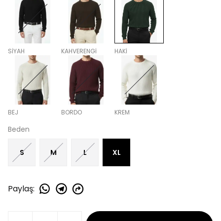
SİYAH
KAHVERENGİ
HAKİ
BEJ
BORDO
KREM
Beden
S
M
L
XL
Paylaş
: