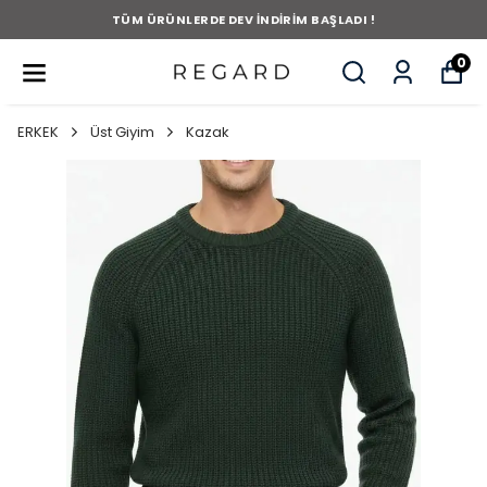
TÜM ÜRÜNLERDE DEV İNDİRİM BAŞLADI !
0
ERKEK
Üst Giyim
Kazak