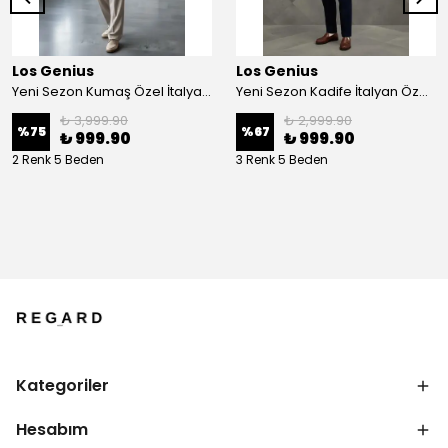
Los Genius
Los Genius
Yeni Sezon Kumaş Özel İtalyan Casual Takım
Yeni Sezon Kadife İtalyan Özel Seri Cepli Astarlı Casual Ceket
₺ 3,999.90
₺ 2,999.90
%
75
%
67
₺ 999.90
₺ 999.90
2 Renk 5 Beden
3 Renk 5 Beden
Kategoriler
Hesabım