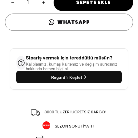
SEPETE EKLE
WHATSAPP
Sipariş vermek için tereddütlü müsün?
Kalıplarımız, kumaş kalitemiz ve değişim sürecimiz
hakkında hemen bilgi al.
Regard'ı Keşfet
3000 TL ÜZERİ ÜCRETSİZ KARGO!
SEZON SONU FİYATI !