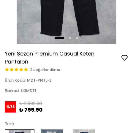
Yeni Sezon Premium Casual Keten
Pantalon
2 değerlendirme
Ürün Kodu
:
MDT-PNTL-2
Barkod
:
U3MDT1
₺ 2,999.90
%
73
₺ 799.90
Renk