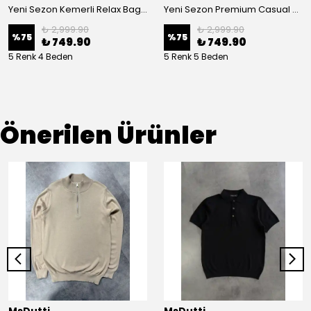
Yeni Sezon Kemerli Relax Baggy Kumaş Pantalon
Yeni Sezon Premium Casual Keten Pantolon
₺ 2,999.90
₺ 2,999.90
%
75
%
75
₺ 749.90
₺ 749.90
5 Renk 4 Beden
5 Renk 5 Beden
Önerilen Ürünler