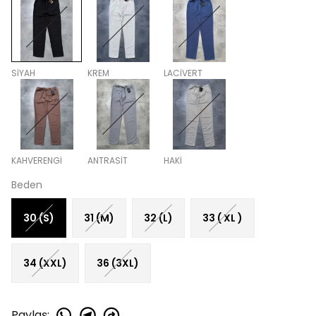
SİYAH
KREM
LACİVERT
KAHVERENGİ
ANTRASİT
HAKİ
Beden
30 (S)
31 (M)
32 (L)
33 ( XL )
34 (XXL)
36 (3XL)
Paylaş
: