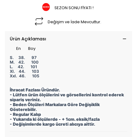
SEZON SONU FİYATI !
Değişim ve İade Mevcuttur.
Ürün Açıklaması
En Boy
S. 38. 97
M. 42. 100
L. 42. 101
Xl. 44. 103
Xxl. 46. 105
İhracat Fazlası Üründür.
- Lütfen ürün ölçülerini ve görsellerini kontrol ederek
sipariş veriniz.
- Beden Ölçüleri Markalara Göre Değişiklik
Gösterebilir.
- Regular Kalıp
- Yukarıda ki ölçülerde - + 1cm. eksik/fazla
- Değişimlerde kargo ücreti alıcıya aittir.