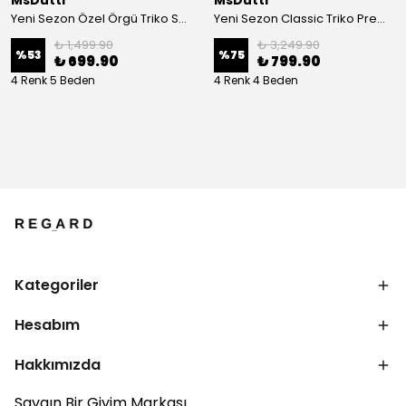
MsDutti
MsDutti
Yeni Sezon Özel Örgü Triko Sweatshirtler
Yeni Sezon Classic Triko Premium Polo Yaka T-shirt
₺ 1,499.90
₺ 3,249.90
%
53
%
75
₺ 699.90
₺ 799.90
4 Renk 5 Beden
4 Renk 4 Beden
Kategoriler
Hesabım
Hakkımızda
Saygın Bir Giyim Markası.