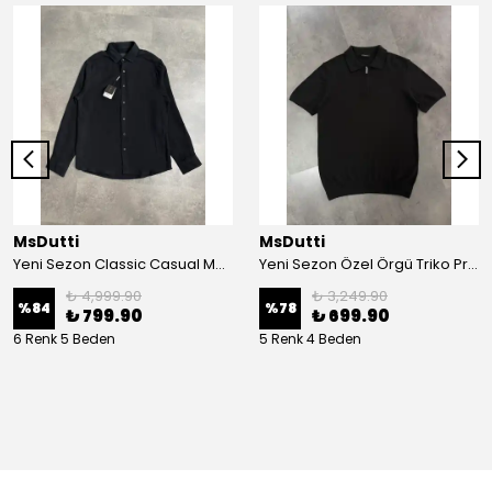
MsDutti
MsDutti
Yeni Sezon Classic Casual Müslin Gömlek
Yeni Sezon Özel Örgü Triko Premium Yarım Fermuarlı Polo Yaka
₺ 4,999.90
₺ 3,249.90
%
84
%
78
₺ 799.90
₺ 699.90
6 Renk 5 Beden
5 Renk 4 Beden