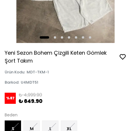
Yeni Sezon Bohem Çizgili Keten Gömlek
Şort Takım
Ürün Kodu
:
MDT-TKM-1
Barkod
:
U4MDT51
₺ 4,999.90
%
87
₺ 649.90
Beden
S
M
L
XL