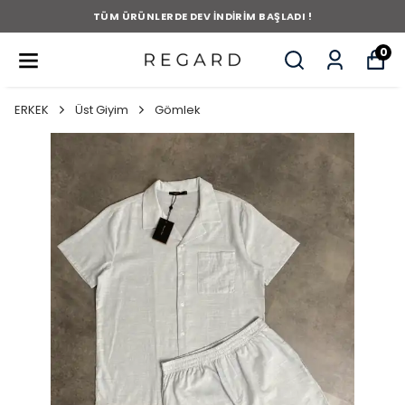
TÜM ÜRÜNLERDE DEV İNDİRİM BAŞLADI !
0
ERKEK
Üst Giyim
Gömlek