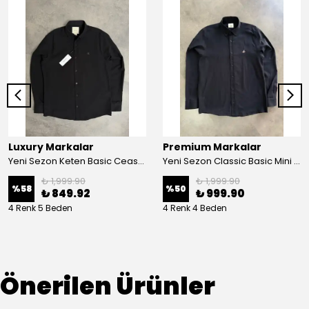
Luxury Markalar
Premium Markalar
Yeni Sezon Keten Basic Ceast Logo Gömlek
Yeni Sezon Classic Basic Mini Logo Pamuk Keten Gömlek
₺ 1,999.90
₺ 1,999.90
%
58
%
50
₺ 849.92
₺ 999.90
4 Renk 5 Beden
4 Renk 4 Beden
Önerilen Ürünler