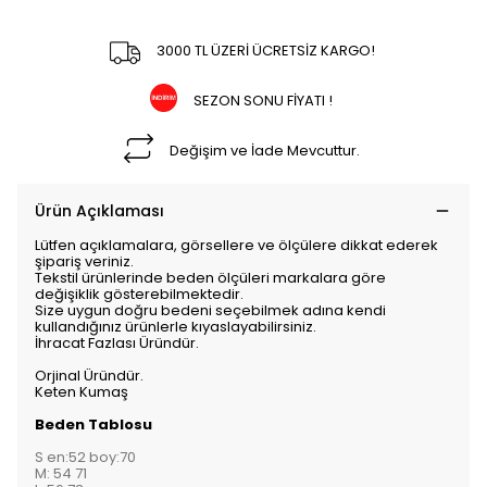
3000 TL ÜZERİ ÜCRETSİZ KARGO!
SEZON SONU FİYATI !
Değişim ve İade Mevcuttur.
Ürün Açıklaması
Lütfen açıklamalara, görsellere ve ölçülere dikkat ederek
şipariş veriniz.
Tekstil ürünlerinde beden ölçüleri markalara göre
değişiklik gösterebilmektedir.
Size uygun doğru bedeni seçebilmek adına kendi
kullandığınız ürünlerle kıyaslayabilirsiniz.
İhracat Fazlası Üründür.
Orjinal Üründür.
Keten Kumaş
Beden Tablosu
S en:52 boy:70
M: 54 71