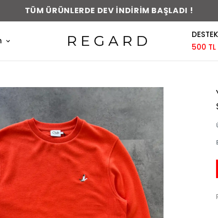
0-48 SAAT İÇERİSİNDE KARGODA !
DESTEK
m
500 TL