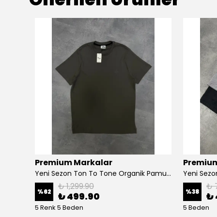
Premium Markalar
Premium
Yeni Sezon Basic Mini Logo Classic T-shirt
Yeni Sezon Ton To Tone Organik Pamuk T-shirt
Yeni Sezon
₺ 1,299.90
₺ 
%
62
%
38
₺ 499.90
₺ 
5 Renk 5 Beden
5 Beden