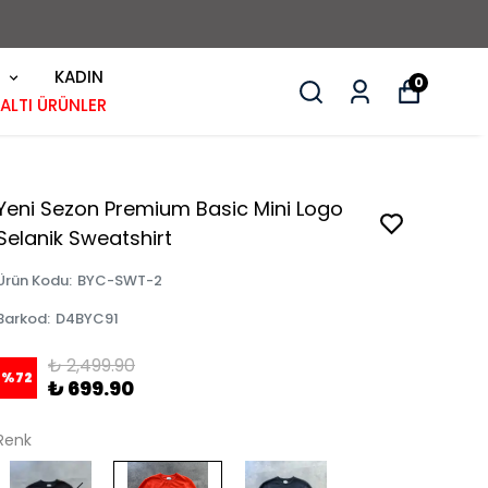
KADIN
0
 ALTI ÜRÜNLER
Yeni Sezon Premium Basic Mini Logo
Selanik Sweatshirt
Ürün Kodu
:
BYC-SWT-2
Barkod
:
D4BYC91
₺ 2,499.90
%
72
₺ 699.90
Renk