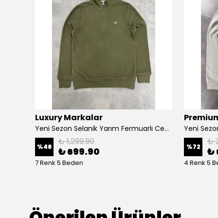
Luxury Markalar
Premium
Yeni Sezon Basic Mini Logo Classic Yarım Fermuarlı Sweatshirt
Yeni Sezon Selanik Yarım Fermuarlı Ceast Logo Sweatshirt
₺ 1,299.90
₺ 
%
46
%
72
₺ 699.90
₺ 
7 Renk 5 Beden
4 Renk 5 
Önerilen Ürünler