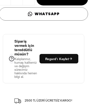
WHATSAPP
Sipariş
vermek için
tereddütlü
müsün?
Regard'ı Keşfet
Kalıplarımız,
kumaş kalitemiz
ve değişim
sürecimiz
hakkında hemen
bilgi al.
2500 TL ÜZERİ ÜCRETSİZ KARGO!