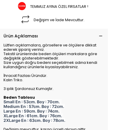
TEMMUZ AYINA ÖZEL FIRSATLAR !
Değişim ve İade Mevcuttur.
Ürün Açıklaması
Lütfen açıklamalara, görsellere ve ölçülere dikkat
ederek şipariş veriniz.
Tekstil ürünlerinde beden ölçüleri markalara göre
değişiklik gösterebilmektedir.
Size uygun doğru bedeni seçebilmek adına kendi
kullandığınız ürünlerle kıyaslayabilirsiniz.
İhracat Fazlası Üründür.
Kalın Triko.
3 iplik Şardonsuz Kumaştır.
Beden Tablosu
Small En : 53cm. Boy : 70cm.
Medium En : 57cm. Boy : 72cm.
Large En : 59cm. Boy : 74cm.
XLarge En : 61cm. Boy : 76cm.
2XLarge En : 63cm. Boy : 78cm.
Değişim mevcuttur, kargo ücreti alıcıya aittir.