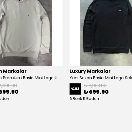
 Markalar
Luxury Markalar
Yeni Sezon Premium Basic Mini Logo Üç İplik Şardonsuz Sweatshirt
2,499.90
₺ 3,999.90
%
83
699.90
₺ 699.90
Beden
6 Renk 5 Beden