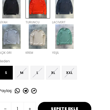
SİYAH
TURUNCU
LACİVERT
AÇIK GRİ
KREM
YEŞİL
Beden
S
M
L
XL
XXL
Paylaş
:
SEPETE EKLE