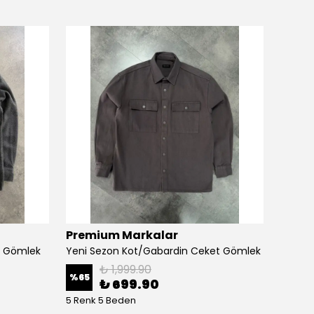
Premium Markalar
Prem
u Gömlek
Yeni Sezon Kot/Gabardin Ceket Gömlek
₺ 1,999.90
%
65
%
71
₺ 699.90
5 Renk 5 Beden
5 Renk