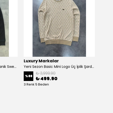
Luxury Markalar
Prem
Yeni Sezon Basic Mini Logo Selanik Sweatshirt
Yeni Sezon Basic Mini Logo Üç İplik Şardonsuz Sweatshirt
₺ 3,999.90
%
88
%
61
₺ 499.90
3 Renk 5 Beden
6 Renk