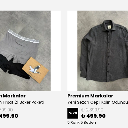
 Markalar
Premium Markalar
 Fırsat 2li Boxer Paketi
Yeni Sezon Cepli Kalın Odunc
799.90
₺ 2,399.90
%
79
499.90
₺ 499.90
5 Renk 5 Beden