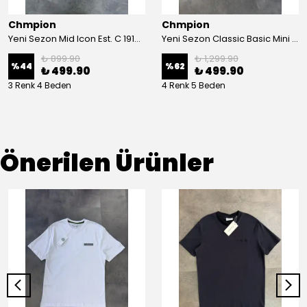
Chmpion
Chmpion
Yeni Sezon Mid Icon Est. C 1919 Series T-shirt
Yeni Sezon Classic Basic Mini Logo T-shirt
₺ 899.90
₺ 1,299.90
%
44
%
62
₺ 499.90
₺ 499.90
3 Renk 4 Beden
4 Renk 5 Beden
Önerilen Ürünler