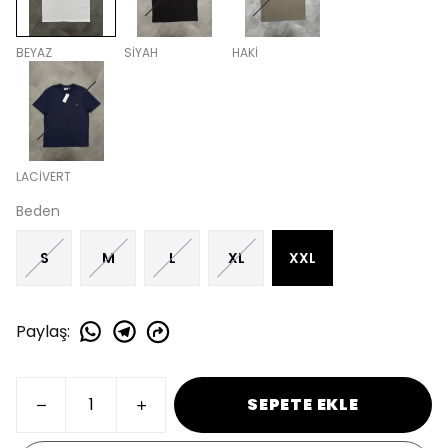
BEYAZ
SİYAH
HAKİ
LACİVERT
Beden
S
M
L
XL
XXL
Paylaş
:
SEPETE EKLE