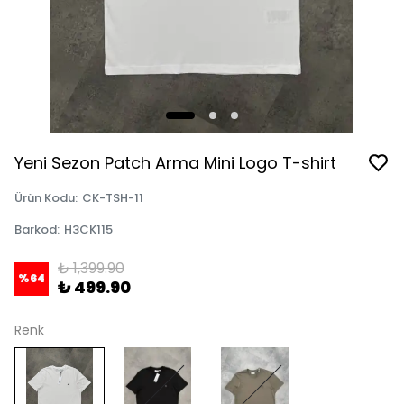
Yeni Sezon Patch Arma Mini Logo T-shirt
Ürün Kodu
:
CK-TSH-11
Barkod
:
H3CK115
₺ 1,399.90
%
64
₺ 499.90
Renk