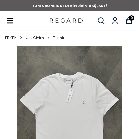
TÜM ÜRÜNLERDE DEV İNDİRİM BAŞLADI !
0
ERKEK
Üst Giyim
T-shirt