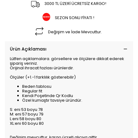
3000 TL ÜZERİ ÜCRETSİZ KARGO!
SEZON SONU FİYATI !
Değişim ve İade Mevcuttur.
Ürün Açıklaması
Lütfen açıklamalara. görsellere ve ölçülere dikkat ederek
şipariş veriniz.
Orijinal ihracat fazlası ürünlerdir.
Ölçüler (+1.-1 farklılık gösterebilir)
Beden tablosu
Regular fit
Kendi Poşetinde Qr Kodlu
Özel kumaştır tavsiye üründür.
S: eni 53 boyu 78
M: eni 57 boyu 79
L:eni 58 boyu 80
XL:eni 60 boyu 80
Değişim mevcuttur. kargo ücreti alıcıya aittir.