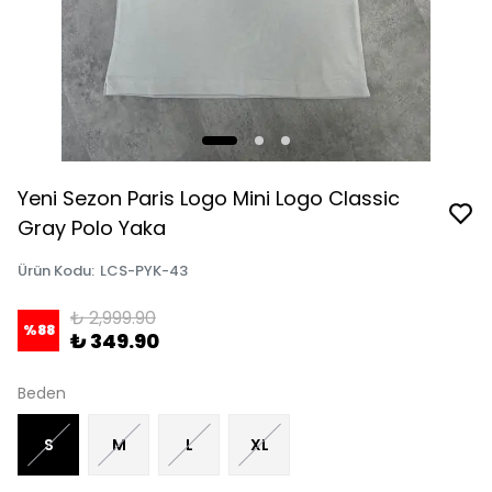
Yeni Sezon Paris Logo Mini Logo Classic
Gray Polo Yaka
Ürün Kodu
:
LCS-PYK-43
₺ 2,999.90
%
88
₺ 349.90
Beden
S
M
L
XL