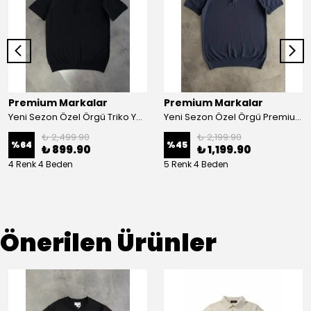
Premium Markalar
Premium Markalar
Yeni Sezon Özel Örgü Triko Yarım Fermuarlı Polo Yaka T-shirt
Yeni Sezon Özel Örgü Premium Triko Polo Yaka
₺ 2,499.90
₺ 2,199.90
%
64
%
45
₺ 899.90
₺ 1,199.90
4 Renk 4 Beden
5 Renk 4 Beden
Önerilen Ürünler