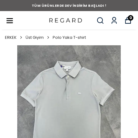
TÜM ÜRÜNLERDE DEV İNDİRİM BAŞLADI !
0
ERKEK
Üst Giyim
Polo Yaka T-shirt