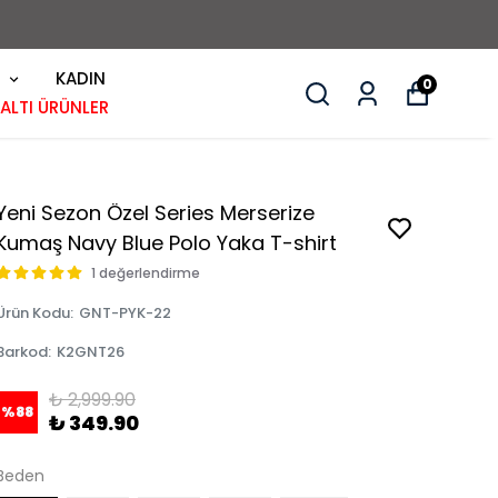
KADIN
0
 ALTI ÜRÜNLER
Yeni Sezon Özel Series Merserize
Kumaş Navy Blue Polo Yaka T-shirt
1 değerlendirme
Ürün Kodu
:
GNT-PYK-22
Barkod
:
K2GNT26
₺ 2,999.90
%
88
₺ 349.90
Beden