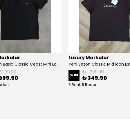
Markalar
Luxury Markalar
Yeni Sezon Basic Classic Ceast Mini Logo T-shirt
2,299.90
₺ 1,999.90
%
83
699.90
₺ 349.90
Beden
6 Renk 5 Beden