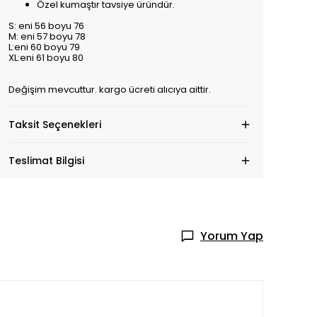
Özel kumaştır tavsiye üründür.
S: eni 56 boyu 76
M: eni 57 boyu 78
L:eni 60 boyu 79
XL:eni 61 boyu 80
Değişim mevcuttur. kargo ücreti alıcıya aittir.
Taksit Seçenekleri
Teslimat Bilgisi
Yorum Yap