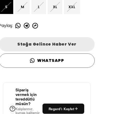
S
M
L
XL
XXL
Paylaş
:
Stoğa Gelince Haber Ver
WHATSAPP
Sipariş
vermek için
tereddütlü
müsün?
Regard'ı Keşfet
Kalıplarımız,
kumaş kalitemiz