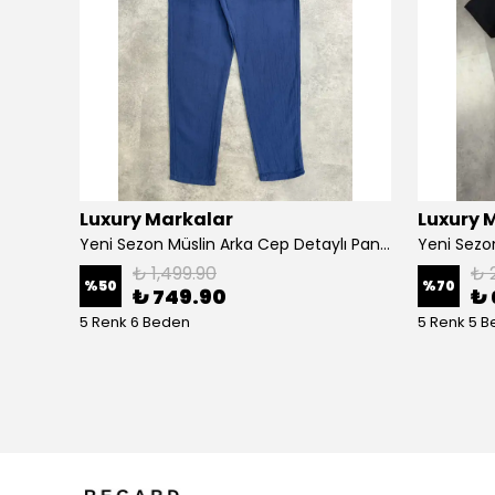
Luxury Markalar
Luxury 
Yeni Sezon Modal Premium Mini Logo Basic-shirt
Yeni Sezon Müslin Arka Cep Detaylı Pantalon
₺ 1,499.90
₺ 
%
50
%
70
₺ 749.90
₺ 
5 Renk 6 Beden
5 Renk 5 