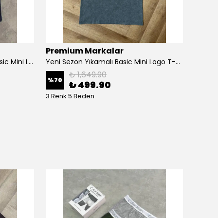
Premium Markalar
Prem
Yeni Sezon Yarım Fermuarlı Basic Mini Logo Polo Yaka
Yeni Sezon Yıkamalı Basic Mini Logo T-shirt
₺ 1,649.90
%
70
%
50
₺ 499.90
3 Renk 5 Beden
10 Ren