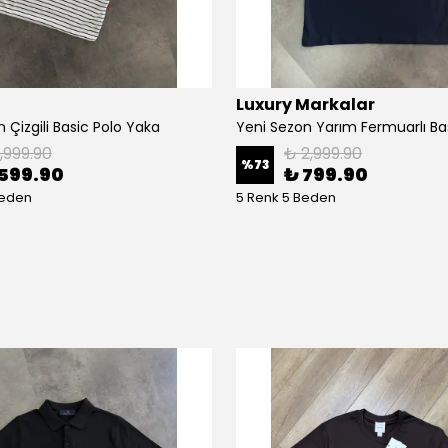
Luxury Markalar
 Çizgili Basic Polo Yaka
1,999.90
₺ 2,999.90
%
73
599.90
₺ 799.90
Beden
5 Renk 5 Beden