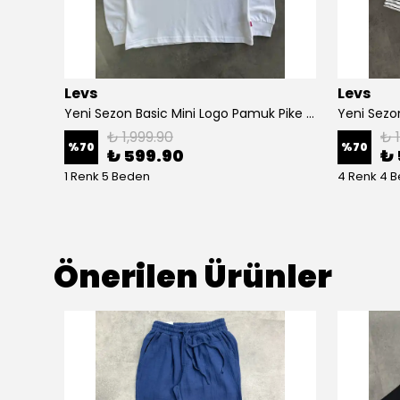
Levs
Levs
Yeni Sezon Premium Düğmeli Polo Yaka Triko T-shirt
Yeni Sezon Basic Mini Logo Pamuk Pike İnce Uzun Kol Polo Yaka
Yeni Sezon
₺ 1,999.90
₺ 
%
70
%
70
₺ 599.90
₺ 
1 Renk 5 Beden
4 Renk 4 
Önerilen Ürünler