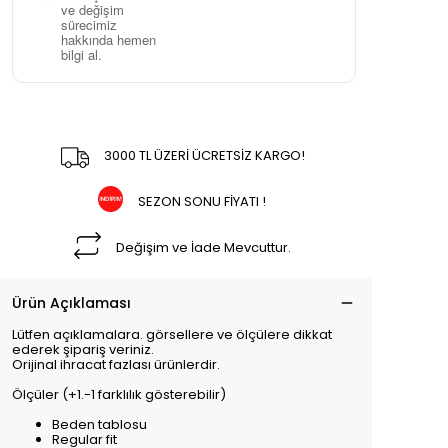
ve değişim
sürecimiz
hakkında hemen
bilgi al.
3000 TL ÜZERİ ÜCRETSİZ KARGO!
SEZON SONU FİYATI !
Değişim ve İade Mevcuttur.
Ürün Açıklaması
Lütfen açıklamalara. görsellere ve ölçülere dikkat
ederek şipariş veriniz.
Orijinal ihracat fazlası ürünlerdir.
Ölçüler (+1.-1 farklılık gösterebilir)
Beden tablosu
Regular fit