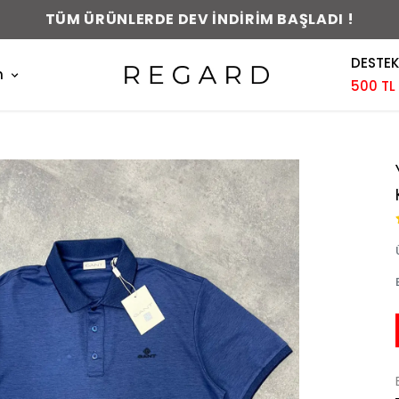
TÜM ÜRÜNLERDE DEV İNDİRİM BAŞLADI !
DESTEK
m
500 TL