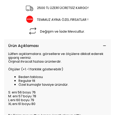
2500 TL ÜZERİ ÜCRETSİZ KARGO!
TEMMUZ AYINA ÖZEL FIRSATLAR !
Değişim ve İade Mevcuttur.
Ürün Açıklaması
Lütfen açıklamalara. görsellere ve ölçülere dikkat ederek
şipariş veriniz.
Orijinal ihracat fazlası ürünlerdir.
Ölçüler (+1.-1 farklılık gösterebilir)
Beden tablosu
Regular fit
Özel kumaştır tavsiye üründür.
S: eni 56 boyu 76
M: eni 57 boyu 78
L:eni 60 boyu 79
XL:eni 61 boyu 80