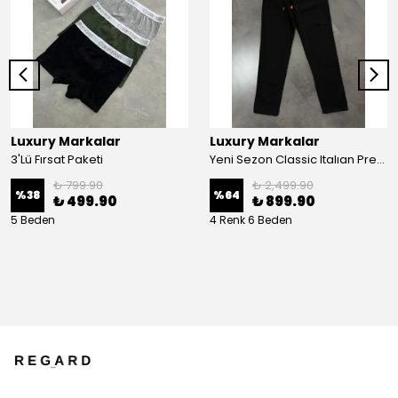
Luxury Markalar
Luxury Markalar
3'Lü Fırsat Paketi
Yeni Sezon Classic Italıan Premium Keten Pantolon
₺ 799.90
₺ 2,499.90
%
38
%
64
₺ 499.90
₺ 899.90
5 Beden
4 Renk 6 Beden