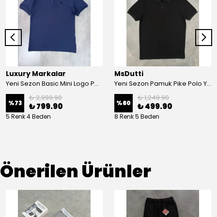
Luxury Markalar
MsDutti
Yeni Sezon Basic Mini Logo Pamuk Pike Polo Yaka
Yeni Sezon Pamuk Pike Polo Yaka T-shirt
₺ 2,999.90
₺ 1,249.90
%
73
%
60
₺ 799.90
₺ 499.90
5 Renk 4 Beden
8 Renk 5 Beden
Önerilen Ürünler