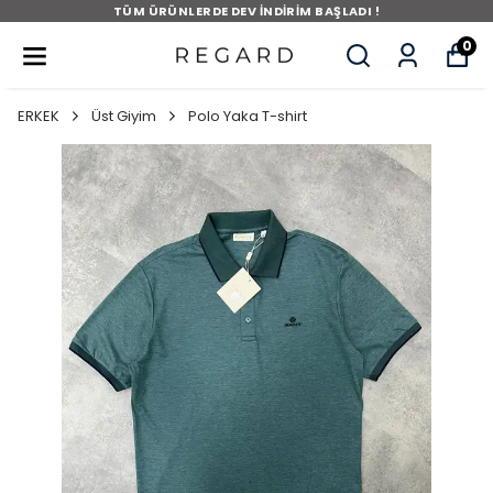
TÜM ÜRÜNLERDE DEV İNDİRİM BAŞLADI !
0
ERKEK
Üst Giyim
Polo Yaka T-shirt