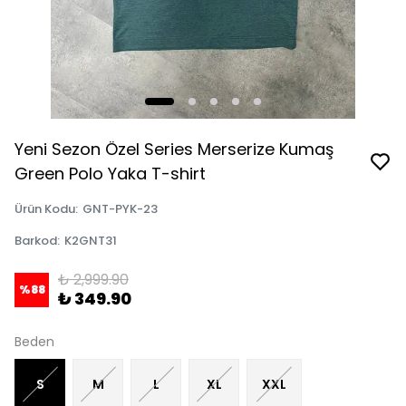
Yeni Sezon Özel Series Merserize Kumaş
Green Polo Yaka T-shirt
Ürün Kodu
:
GNT-PYK-23
Barkod
:
K2GNT31
₺ 2,999.90
%
88
₺ 349.90
Beden
S
M
L
XL
XXL