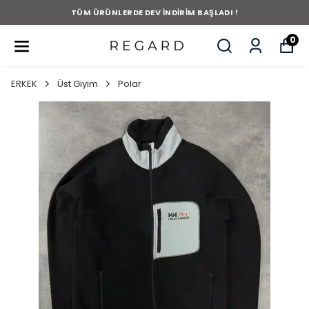
TÜM ÜRÜNLERDE DEV İNDİRİM BAŞLADI !
0
ERKEK
Üst Giyim
Polar