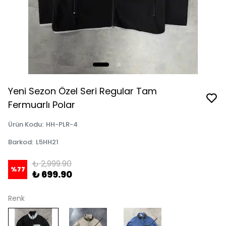
Yeni Sezon Özel Seri Regular Tam
Fermuarlı Polar
Ürün Kodu
:
HH-PLR-4
Barkod
:
L5HH21
₺ 2,999.90
%
77
₺ 699.90
Renk