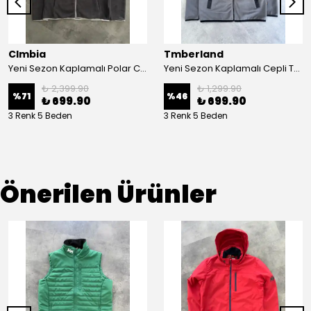
Clmbia
Tmberland
Yeni Sezon Kaplamalı Polar Ceket
Yeni Sezon Kaplamalı Cepli Tam Fermuarlı Polar
₺ 2,399.90
₺ 1,299.90
%
71
%
46
₺ 699.90
₺ 699.90
3 Renk 5 Beden
3 Renk 5 Beden
Önerilen Ürünler