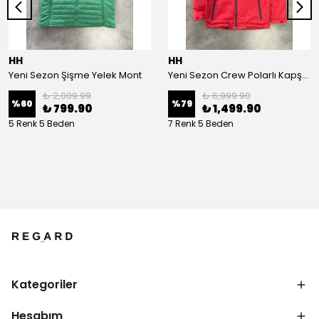
HH
HH
Yeni Sezon Şişme Yelek Mont
Yeni Sezon Crew Polarlı Kapşonlu Mont
₺ 2,009.99
₺ 6,999.90
%
60
%
79
₺ 799.90
₺ 1,499.90
5 Renk 5 Beden
7 Renk 5 Beden
Kategoriler
Hesabım