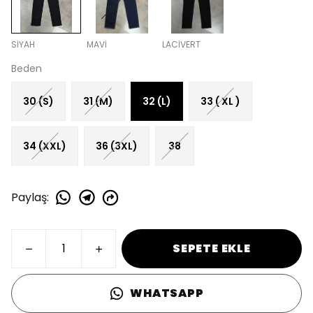
SİYAH
MAVİ
LACİVERT
Beden
30 (S)
31 (M)
32 (L)
33 ( XL )
34 (XXL)
36 (3XL)
38
Paylaş
:
SEPETE EKLE
WHATSAPP