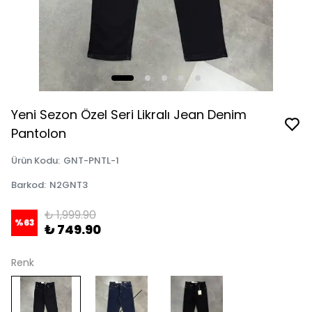
Yeni Sezon Özel Seri Likralı Jean Denim
Pantolon
Ürün Kodu
:
GNT-PNTL-1
Barkod
:
N2GNT3
₺ 1,999.90
%
63
₺ 749.90
Renk