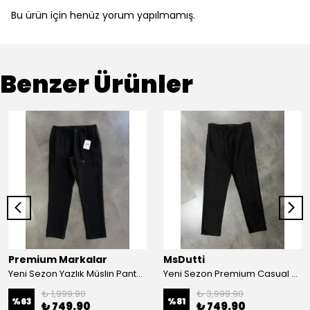
Bu ürün için henüz yorum yapılmamış.
Benzer Ürünler
Premium Markalar
MsDutti
Yeni Sezon Yazlık Müslin Pantolon
Yeni Sezon Premium Casual Keten Kumaş Pantolon
₺ 1,999.90
₺ 3,999.90
%
63
%
81
₺ 749.90
₺ 749.90