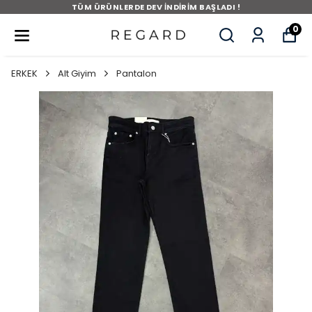
TÜM ÜRÜNLERDE DEV İNDİRİM BAŞLADI !
0
ERKEK
Alt Giyim
Pantalon