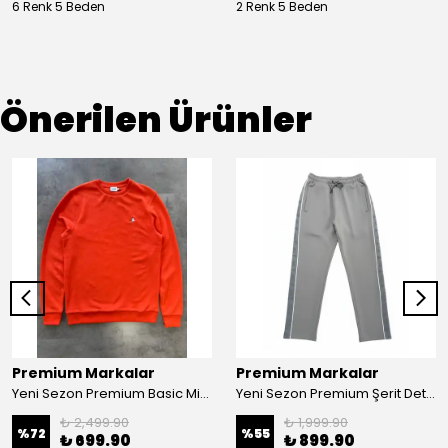
6 Renk 5 Beden
2 Renk 5 Beden
Önerilen Ürünler
Premium Markalar
Premium Markalar
Yeni Sezon Premium Basic Mini Logo Selanik Sweatshirt
Yeni Sezon Premium Şerit Detaylı Double Face Eşofman
₺ 2,499.90
₺ 1,999.90
%
72
%
55
₺ 699.90
₺ 899.90