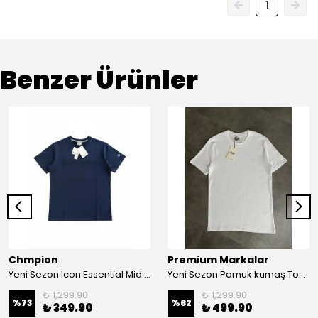
1
Benzer Ürünler
Chmpion
Premium Markalar
Yeni Sezon Icon Essential Mid Logo T-shirt
Yeni Sezon Pamuk kumaş Tone to Tone Logo T-shirt
₺ 1,299.90
₺ 1,299.90
%
73
%
62
₺ 349.90
₺ 499.90