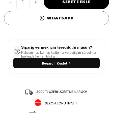
SEPETE EKLE
WHATSAPP
Sipariş vermek için tereddütlü müsün?
Kalıplarımız, kumaş kalitemiz ve değişim sürecimiz
hakkında hemen bilgi al.
Regard'ı Keşfet
3000 TL ÜZERİ ÜCRETSİZ KARGO!
SEZON SONU FİYATI !