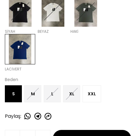
SİYAH
BEYAZ
HAKİ
LACİVERT
Beden
S
M
L
XL
XXL
Paylaş
: