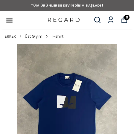
TÜM ÜRÜNLERDE DEV İNDİRİM BAŞLADI !
0
ERKEK
Üst Giyim
T-shirt