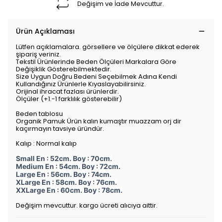
Değişim ve İade Mevcuttur.
Ürün Açıklaması
Lütfen açıklamalara. görsellere ve ölçülere dikkat ederek
şipariş veriniz.
Tekstil Ürünlerinde Beden Ölçüleri Markalara Göre
Değişiklik Gösterebilmektedir.
Size Uygun Doğru Bedeni Seçebilmek Adına Kendi
Kullandığınız Ürünlerle Kıyaslayabilirsiniz.
Orijinal ihracat fazlası ürünlerdir.
Ölçüler (+1.-1 farklılık gösterebilir)
Beden tablosu
Organik Pamuk Ürün kalın kumaştır muazzam orj dir
kaçırmayın tavsiye üründür.
Kalıp : Normal kalıp
Small En : 52cm. Boy : 70cm.
Medium En : 54cm. Boy : 72cm.
Large En : 56cm. Boy : 74cm.
XLarge En : 58cm. Boy : 76cm.
XXLarge En : 60cm. Boy : 78cm.
Değişim mevcuttur. kargo ücreti alıcıya aittir.