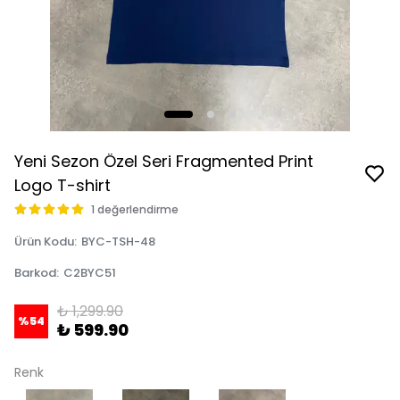
Yeni Sezon Özel Seri Fragmented Print
Logo T-shirt
1 değerlendirme
Ürün Kodu
:
BYC-TSH-48
Barkod
:
C2BYC51
₺ 1,299.90
%
54
₺ 599.90
Renk