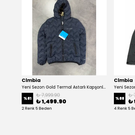
Clmbia
Clmbia
Yeni Sezon Gold Termal Astarlı Kapşonlu Kadın Mont
₺ 7,999.90
₺ 
%
81
%
88
₺ 1,499.90
₺ 
2 Renk 5 Beden
4 Renk 5 