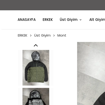
 DEV İNDİRİM BAŞLADI !
ANASAYFA
ERKEK
Üst Giyim
Alt Giyi
ERKEK
Üst Giyim
Mont