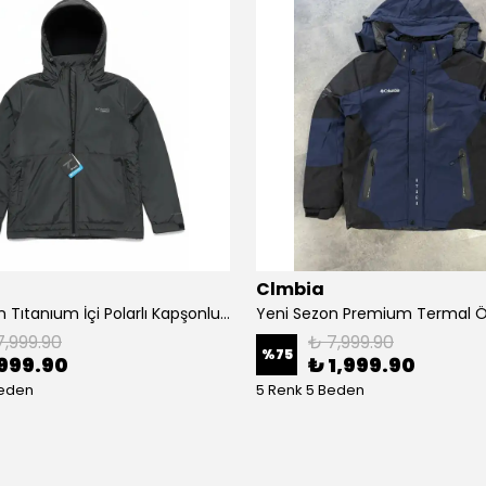
Clmbia
Yeni Sezon Tıtanıum İçi Polarlı Kapşonlu Mont
7,999.90
₺ 7,999.90
%
75
999.90
₺ 1,999.90
Beden
5 Renk 5 Beden