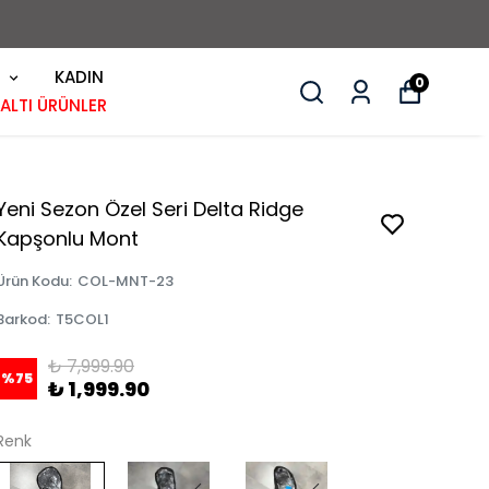
0-48 SAAT 
KADIN
0
 ALTI ÜRÜNLER
Yeni Sezon Özel Seri Delta Ridge
Kapşonlu Mont
Ürün Kodu
:
COL-MNT-23
Barkod
:
T5COL1
₺ 7,999.90
%
75
₺ 1,999.90
Renk