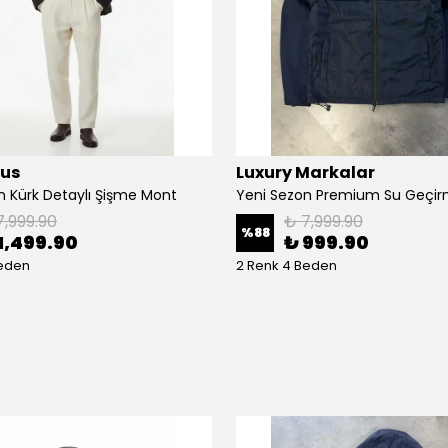
ius
Luxury Markalar
n Kürk Detaylı Şişme Mont
7,999.90
₺ 7,999.90
%
88
1,499.90
₺ 999.90
Beden
2 Renk 4 Beden