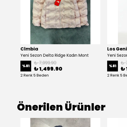
Clmbia
Los Gen
Yeni Sezon Delta Ridge Kadın Mont
Yeni Sezo
₺ 7,999.90
₺ 
%
81
%
81
₺ 1,499.90
₺ 
2 Renk 5 Beden
2 Renk 5 
Önerilen Ürünler