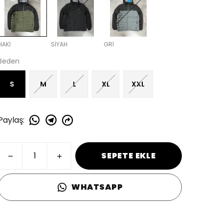
HAKİ
SİYAH
GRİ
Beden
S
M
L
XL
XXL
Paylaş
:
SEPETE EKLE
WHATSAPP