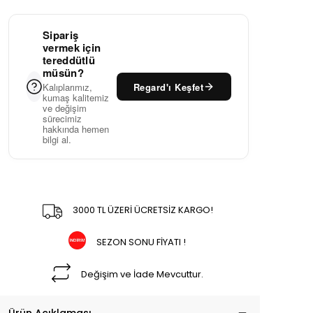
Sipariş
vermek için
tereddütlü
müsün?
Regard'ı Keşfet
Kalıplarımız,
kumaş kalitemiz
ve değişim
sürecimiz
hakkında hemen
bilgi al.
3000 TL ÜZERİ ÜCRETSİZ KARGO!
SEZON SONU FİYATI !
Değişim ve İade Mevcuttur.