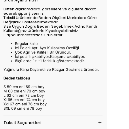
Ürün Açıklaması
Lütfen açıklamalara. görsellere ve ölçülere dikkat
ederek şipariş veriniz.
Tekstil Ürünlerinde Beden Ölçüleri Markalara Göre
Değişiklik Gösterebilmektedir.
Size Uygun Doğru Bedeni Seçebilmek Adına Kendi
Kullandığınız Ürünlerle Kıyaslayabilirsiniz.
Orijinal ihracat fazlası ürünlerdir.
Regular kalıp
İçi Polarlı Ayrı Ayrı Kullanılma Özelliği
Çok Ağır ve Kaliteli Bir Üründür.
İçi polarlı çıkabiliyor.Kapşonu çıkabiliyor.
ölçülerde 1+ -1 farklılık göstermektedir.
Yağmura Karşı Dayanıklı ve Rüzgar Geçirmez üründür.
Beden tablosu
S 59 cm eni 69 cm boy
M 60 cm eni 70 cm boy
L 62 cm eni 72 cm boy
Xl 65 cm eni 74 cm boy
Xxl 67 cm eni 76 cm boy
3XL 69 cm eni 78 boy
Taksit Seçenekleri