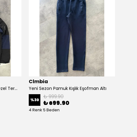
Clmbia
Clmb
Yeni Sezon Premium Termal Özel Termal Kar Montu
Yeni Sezon Pamuk Kışlık Eşofman Altı
₺ 999.90
%
30
%
73
₺ 699.90
4 Renk 5 Beden
4 Renk