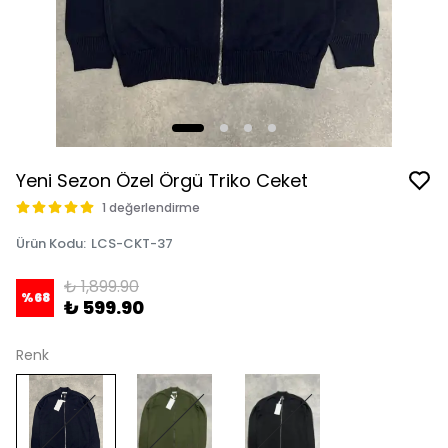
Yeni Sezon Özel Örgü Triko Ceket
1 değerlendirme
Ürün Kodu
:
LCS-CKT-37
₺ 1,899.90
%
68
₺ 599.90
Renk