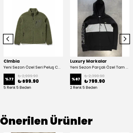
Clmbia
Luxury Markalar
Yeni Sezon Özel Seri Peluş Ceket
Yeni Sezon Parçalı Özel Tam Fermuarlı Ceket
₺ 2,999.90
₺ 2,398.98
%
77
%
67
₺ 699.90
₺ 799.90
5 Renk 5 Beden
2 Renk 5 Beden
Önerilen Ürünler