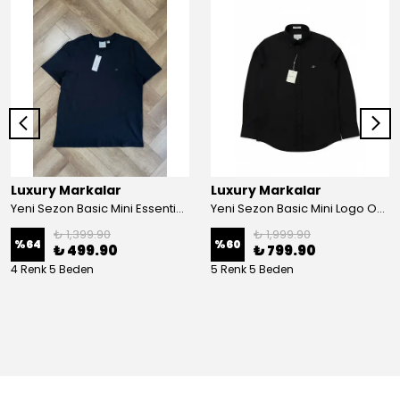
Luxury Markalar
Luxury Markalar
Yeni Sezon Basic Mini Essential Logo T-shirt
Yeni Sezon Basic Mini Logo Oxford Gömlek
₺ 1,399.90
₺ 1,999.90
%
64
%
60
₺ 499.90
₺ 799.90
4 Renk 5 Beden
5 Renk 5 Beden