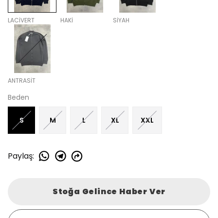
LACİVERT
HAKİ
SİYAH
ANTRASİT
Beden
S
M
L
XL
XXL
Paylaş
:
Stoğa Gelince Haber Ver