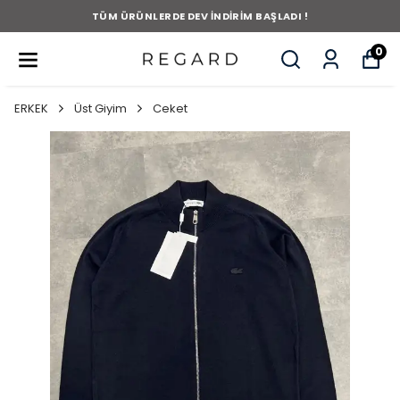
TÜM ÜRÜNLERDE DEV İNDİRİM BAŞLADI !
0
ERKEK
Üst Giyim
Ceket