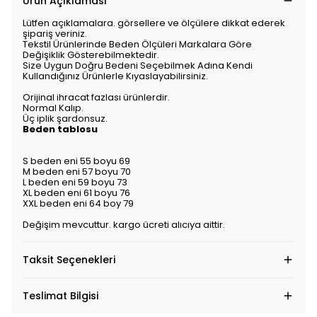
Ürün Açıklaması
Lütfen açıklamalara. görsellere ve ölçülere dikkat ederek
şipariş veriniz.
Tekstil Ürünlerinde Beden Ölçüleri Markalara Göre
Değişiklik Gösterebilmektedir.
Size Uygun Doğru Bedeni Seçebilmek Adına Kendi
Kullandığınız Ürünlerle Kıyaslayabilirsiniz.
Orijinal ihracat fazlası ürünlerdir.
Normal Kalıp.
Üç iplik şardonsuz.
Beden tablosu
S beden eni 55 boyu 69
M beden eni 57 boyu 70
L beden eni 59 boyu 73
XL beden eni 61 boyu 76
XXL beden eni 64 boy 79
Değişim mevcuttur. kargo ücreti alıcıya aittir.
Taksit Seçenekleri
Teslimat Bilgisi