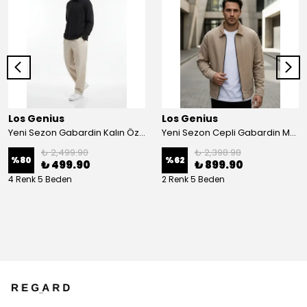
Los Genius
Los Genius
Yeni Sezon Gabardin Kalın Özel Polo Yaka Sweatshirt
Yeni Sezon Cepli Gabardin Mevsimlik Ceket
₺ 2,499.90
₺ 2,398.98
%
80
%
62
₺ 499.90
₺ 899.90
4 Renk 5 Beden
2 Renk 5 Beden