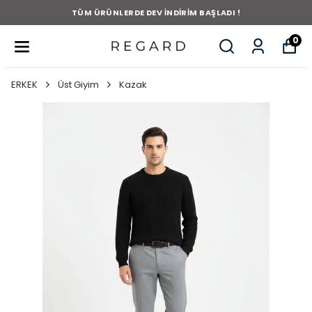
TÜM ÜRÜNLERDE DEV İNDİRİM BAŞLADI !
0
ERKEK
Üst Giyim
Kazak