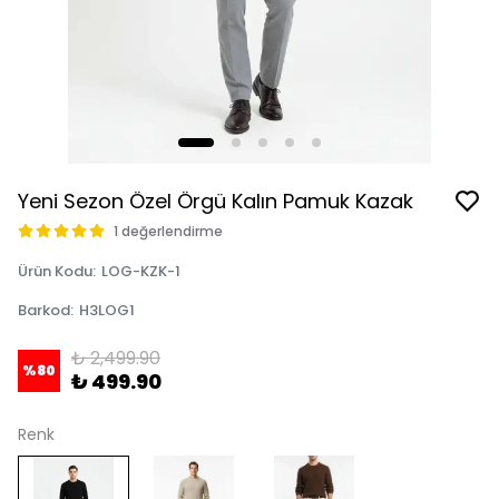
Yeni Sezon Özel Örgü Kalın Pamuk Kazak
1 değerlendirme
Ürün Kodu
:
LOG-KZK-1
Barkod
:
H3LOG1
₺ 2,499.90
%
80
₺ 499.90
Renk