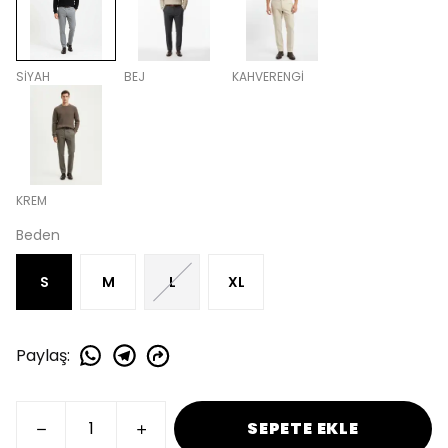
SİYAH
BEJ
KAHVERENGİ
KREM
Beden
S
M
L
XL
Paylaş
:
SEPETE EKLE