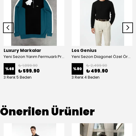
Luxury Markalar
Los Genius
Yeni Sezon Yarım Fermuarlı Premium Özel Yarım Fermuarlı Triko
Yeni Sezon Diagonel Özel Örgü Kalın Pamuk Kazak
₺ 1,899.90
₺ 2,499.90
%
68
%
80
₺ 599.90
₺ 499.90
3 Renk 5 Beden
3 Renk 4 Beden
Önerilen Ürünler