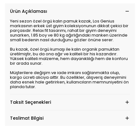
Ürün Açıklaması
Yeni sezon özel örgü kalın pamuk kazak, Los Genius
markasının erkek üst giyim koleksiyonunun dikkat çekici bir
parçasıdır. Relax fit tasarımı, rahat bir giyim deneyimi
sunarken, 1.85 boy ve 80 kg ağırlığındaki manken üzerinde
small bedenin nasıl durduğunu gözler önüne serer.
Bu kazak, özel örgü kumaşı ile kalın organik pamuktan
üretilmiştir, bu da ona ağır ve kaliteli bir his kazandırır.
Yüksek kaliteli malzeme, hem dayanıklılığı hem de konforu
bir arada sunar.
Müşterilere değişim ve iade imkanı sağlanmakta olup,
kargo ücreti alıcıya aittir. Bu özellikler, alışveriş deneyimini
daha esnek hale getirirken, kullanıcıların memnuniyetini ön
planda tutar.
Taksit Seçenekleri
Teslimat Bilgisi