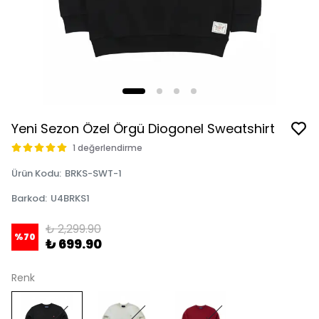
Yeni Sezon Özel Örgü Diogonel Sweatshirt
1 değerlendirme
Ürün Kodu
:
BRKS-SWT-1
Barkod
:
U4BRKS1
₺ 2,299.90
%
70
₺ 699.90
Renk