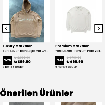
Luxury Markalar
Premium Markalar
Yeni Sezon Icon Logo Mid Oversize Sweatshirt
Yeni Sezon Premium Polo Yaka Triko
₺ 2,399.90
₺ 1,799.90
%
75
%
61
₺ 599.90
₺ 699.90
3 Renk 5 Beden
6 Renk 5 Beden
Önerilen Ürünler