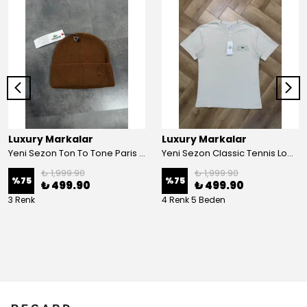
Luxury Markalar
Luxury Markalar
Yeni Sezon Ton To Tone Paris Bere
Yeni Sezon Classic Tennis Logo Bisiklet Yaka T-shirt
₺ 1,999.90
₺ 1,999.90
%
75
%
75
₺ 499.90
₺ 499.90
3 Renk
4 Renk 5 Beden