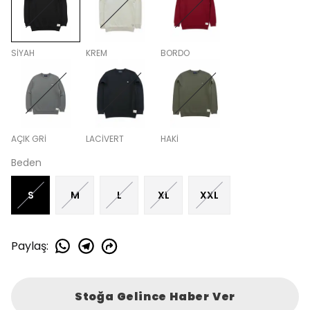
SİYAH
KREM
BORDO
AÇIK GRİ
LACİVERT
HAKİ
Beden
S
M
L
XL
XXL
Paylaş
:
Stoğa Gelince Haber Ver