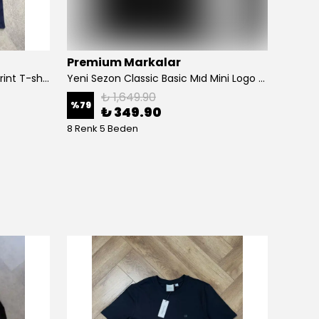
Premium Markalar
Luxur
Yeni Sezon Classic Icon Logo Print T-shirt
Yeni Sezon Classic Basic Mıd Mini Logo T-shirt
₺ 1,649.90
%
79
%
75
₺ 349.90
8 Renk 5 Beden
4 Renk