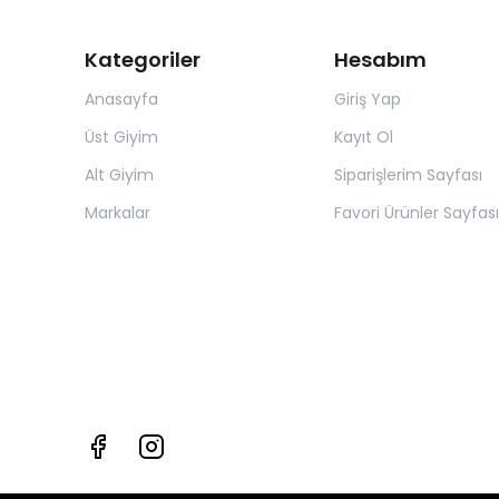
Kategoriler
Hesabım
Anasayfa
Giriş Yap
Üst Giyim
Kayıt Ol
Alt Giyim
Siparişlerim Sayfası
Markalar
Favori Ürünler Sayfası