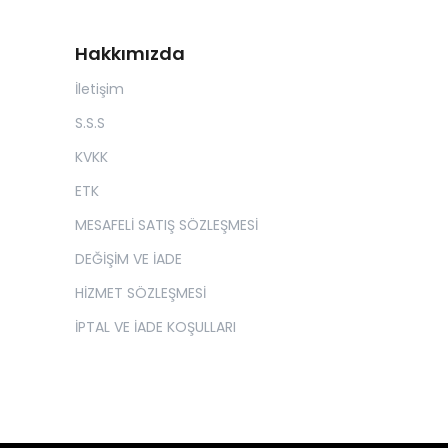
Hakkımızda
İletişim
S.S.S
KVKK
ETK
MESAFELİ SATIŞ SÖZLEŞMESİ
DEĞİŞİM VE İADE
HİZMET SÖZLEŞMESİ
İPTAL VE İADE KOŞULLARI