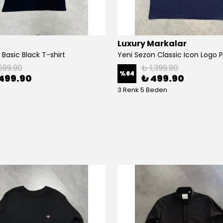
Luxury Markalar
 Basic Black T-shirt
599.90
₺ 1,399.90
%
64
499.90
₺ 499.90
3 Renk 5 Beden