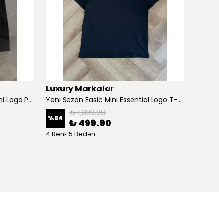
Luxury Markalar
Luxur
Yeni Sezon Premium Ceast Mini Logo Pamuk Gömlek
Yeni Sezon Basic Mini Essential Logo T-shirt
Yeni S
₺ 1,399.90
%
64
%
44
₺ 499.90
4 Renk 5 Beden
6 Renk