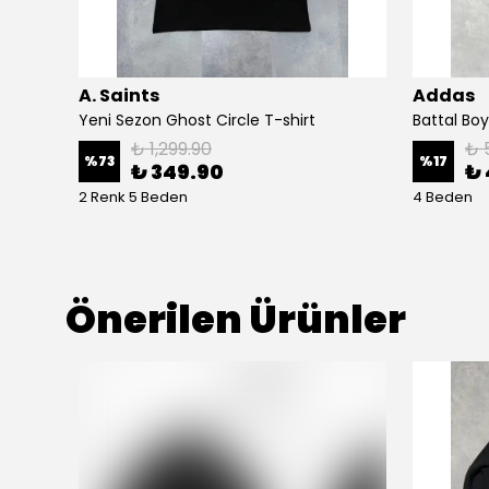
A. Saints
Addas
Yeni Sezon Mid Essential Outdoor Logo T-shirt
Yeni Sezon Ghost Circle T-shirt
Battal Boy
₺ 1,299.90
₺ 
%
73
%
17
₺ 349.90
₺ 
2 Renk 5 Beden
4 Beden
Önerilen Ürünler