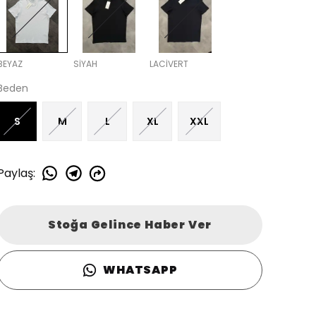
BEYAZ
SİYAH
LACİVERT
Beden
S
M
L
XL
XXL
Paylaş
:
Stoğa Gelince Haber Ver
WHATSAPP