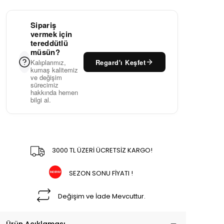
Sipariş
vermek için
tereddütlü
müsün?
Regard'ı Keşfet
Kalıplarımız,
kumaş kalitemiz
ve değişim
sürecimiz
hakkında hemen
bilgi al.
3000 TL ÜZERİ ÜCRETSİZ KARGO!
SEZON SONU FİYATI !
Değişim ve İade Mevcuttur.