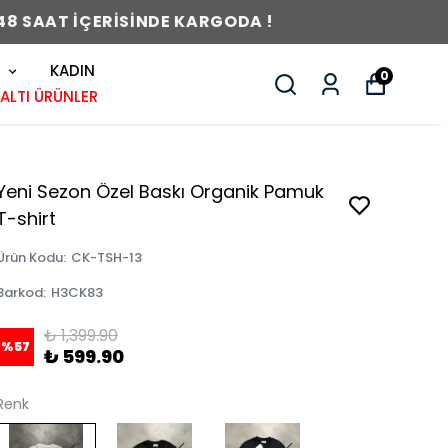
KADIN
0
 ALTI ÜRÜNLER
Yeni Sezon Özel Baskı Organik Pamuk
T-shirt
Ürün Kodu
:
CK-TSH-13
Barkod
:
H3CK83
₺ 1,399.90
%
57
₺ 599.90
Renk