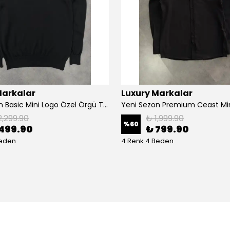
Markalar
Luxury Markalar
Yeni Sezon Basic Mini Logo Özel Örgü Triko
2,299.90
₺ 1,999.90
%
60
499.90
₺ 799.90
Beden
4 Renk 4 Beden