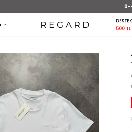
0-48 SAAT İÇERİSİNDE KARGODA !
DESTEK
m
500 TL