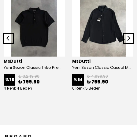
MsDutti
MsDutti
Yeni Sezon Classic Triko Premium Polo Yaka T-shirt
Yeni Sezon Classic Casual Müslin Gömlek
₺ 3,249.90
₺ 4,999.90
%
75
%
84
₺ 799.90
₺ 799.90
4 Renk 4 Beden
6 Renk 5 Beden