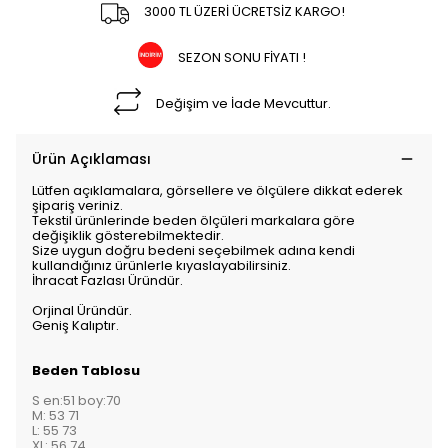
3000 TL ÜZERİ ÜCRETSİZ KARGO!
SEZON SONU FİYATI !
Değişim ve İade Mevcuttur.
Ürün Açıklaması
Lütfen açıklamalara, görsellere ve ölçülere dikkat ederek
şipariş veriniz.
Tekstil ürünlerinde beden ölçüleri markalara göre
değişiklik gösterebilmektedir.
Size uygun doğru bedeni seçebilmek adına kendi
kullandığınız ürünlerle kıyaslayabilirsiniz.
İhracat Fazlası Üründür.
Orjinal Üründür.
Geniş Kalıptır.
Beden Tablosu
S en:51 boy:70
M: 53 71
L: 55 73
XL: 56 74