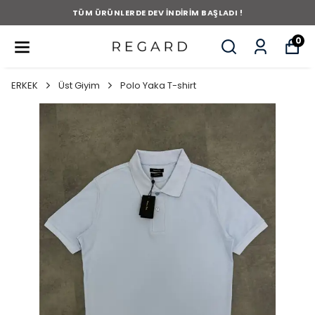
TÜM ÜRÜNLERDE DEV İNDİRİM BAŞLADI !
0
ERKEK
Üst Giyim
Polo Yaka T-shirt