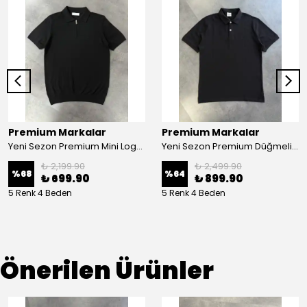
Premium Markalar
Premium Markalar
Yeni Sezon Premium Mini Logo Yarım Fermuarlı Triko Polo Yaka
Yeni Sezon Premium Düğmeli Pamuk Pike Polo Yaka Tişört
₺ 2,199.90
₺ 2,499.90
%
68
%
64
₺ 699.90
₺ 899.90
5 Renk 4 Beden
5 Renk 4 Beden
Önerilen Ürünler