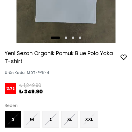
Yeni Sezon Organik Pamuk Blue Polo Yaka
T-shirt
Ürün Kodu
:
MDT-PYK-4
₺ 1,249.90
%
72
₺ 349.90
Beden
S
M
L
XL
XXL