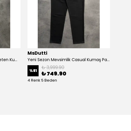
MsDutti
MsDu
Yeni Sezon Premium Casual Keten Kumaş Pantolon
Yeni Sezon Mevsimlik Casual Kumaş Pantolon
₺ 3,999.90
%
81
%
84
₺ 749.90
4 Renk 5 Beden
6 Renk