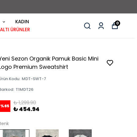
KADIN
0
 ALTI ÜRÜNLER
Yeni Sezon Organik Pamuk Basic Mini
Logo Premium Sweatshirt
Ürün Kodu
:
MDT-SWT-7
Barkod
:
T1MDT26
₺ 1,299.90
%
65
₺ 454.94
Renk