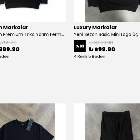
 Markalar
Luxury Markalar
Yeni Sezon Premium Triko Yarım Fermuarlı Sweatshirt
1,799.90
₺ 3,999.90
%
83
899.90
₺ 699.90
Beden
4 Renk 5 Beden