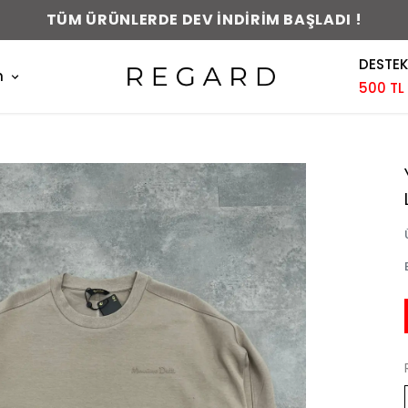
0-48 SAAT İÇERİSİNDE KARGODA !
DESTEK
m
500 TL