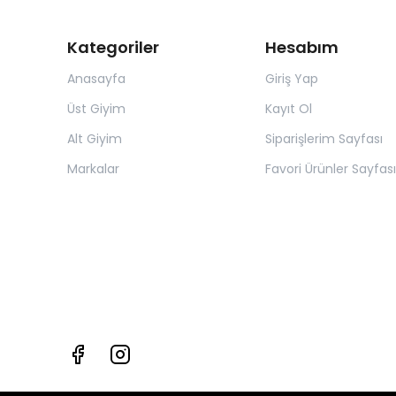
Kategoriler
Hesabım
Anasayfa
Giriş Yap
Üst Giyim
Kayıt Ol
Alt Giyim
Siparişlerim Sayfası
Markalar
Favori Ürünler Sayfası