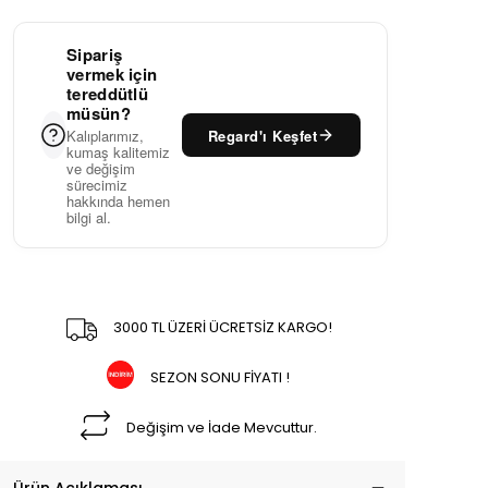
Sipariş
vermek için
tereddütlü
müsün?
Regard'ı Keşfet
Kalıplarımız,
kumaş kalitemiz
ve değişim
sürecimiz
hakkında hemen
bilgi al.
3000 TL ÜZERİ ÜCRETSİZ KARGO!
SEZON SONU FİYATI !
Değişim ve İade Mevcuttur.