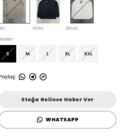
BEJ
SİYAH
BEYAZ
Beden
S
M
L
XL
XXL
Paylaş
:
Stoğa Gelince Haber Ver
WHATSAPP