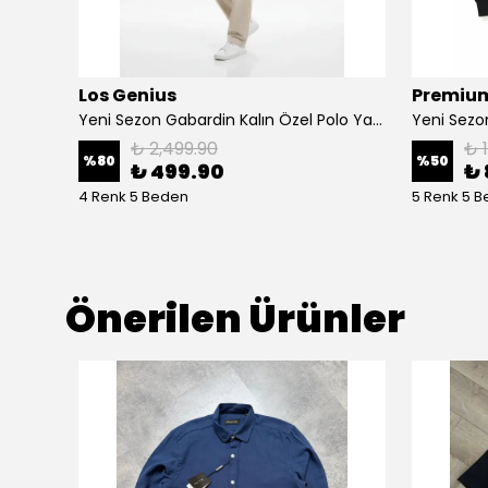
Los Genius
Premium
Yeni Sezon Selanik Ceast Logo Sweatshirt
Yeni Sezon Gabardin Kalın Özel Polo Yaka Sweatshirt
₺ 2,499.90
₺ 
%
80
%
50
₺ 499.90
₺ 
4 Renk 5 Beden
5 Renk 5 
Önerilen Ürünler