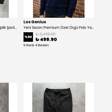
Los Genius
Prem
Yeni Sezon Basic Mini Logo Üç İplik Şardonsuz Sweatshirt
Yeni Sezon Premium Özel Örgü Polo Yaka Triko Kazak
₺ 2,499.90
%
80
%
72
₺ 499.90
5 Renk 4 Beden
6 Renk