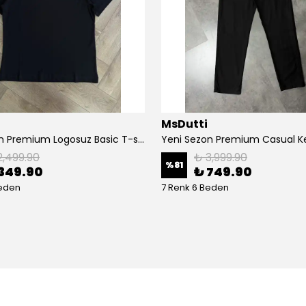
MsDutti
Yeni Sezon Premium Logosuz Basic T-shirt
2,499.90
₺ 3,999.90
%
81
349.90
₺ 749.90
Beden
7 Renk 6 Beden