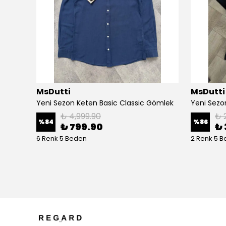
MsDutti
MsDutti
hirtler
Yeni Sezon Keten Basic Classic Gömlek
₺ 4,999.90
₺ 
%
84
%
86
₺ 799.90
₺ 
6 Renk 5 Beden
2 Renk 5 