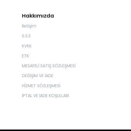
Hakkımızda
İletişim
S.S.S
KVKK
ETK
MESAFELİ SATIŞ SÖZLEŞMESİ
DEĞİŞİM VE İADE
HİZMET SÖZLEŞMESİ
İPTAL VE İADE KOŞULLARI