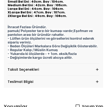
Small Bel Eni : 40cm. Boy : 104cm.
Medium Bel Eni : 42cm. Boy : 105cm.
Large Bel Eni : 44cm. Boy : 106cm.
XLarge Bel Eni : 47cm. Boy : 107cm.
2Xlarge Bel Eni : 49cm. Boy : 108cm.
İhracat Fazlası Üründür.
pamuk/ Polyester tarzı bir kumaşı vardır,Eşofman ve
pantolon arası bir üründür rahattır.
- Lütfen ürün ölçülerini ve görsellerini kontrol ederek
sipariş veriniz.
- Beden Ölçüleri Markalara Göre Değişiklik Gösterebilir.
- Regular Kalıp / Müslin Kumaş
- Yukarıda ki ölçülerde - + 1cm. eksik/fazla
- Değişimlerde kargo ücreti alıcıya aittir.
Taksit Seçenekleri
Teslimat Bilgisi
Yorumlar
Yorum Yap