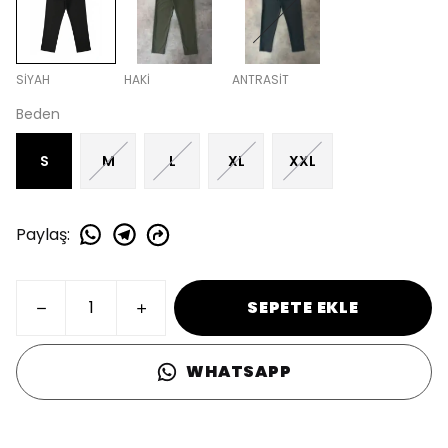
SİYAH
HAKİ
ANTRASİT
Beden
S
M
L
XL
XXL
Paylaş
:
SEPETE EKLE
WHATSAPP