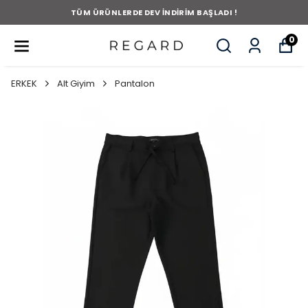
TÜM ÜRÜNLERDE DEV İNDİRİM BAŞLADI !
0
ERKEK
Alt Giyim
Pantalon