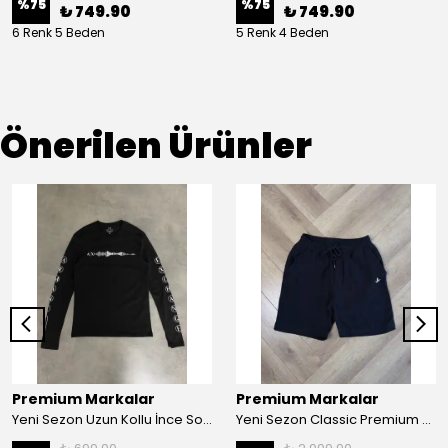
%
75
%
75
₺ 749.90
₺ 749.90
6 Renk 5 Beden
5 Renk 4 Beden
Önerilen Ürünler
Premium Markalar
Premium Markalar
Yeni Sezon Uzun Kollu İnce Sound Rhythm Logo T-shirt
Yeni Sezon Classic Premium Mini Logo Regular Casual Müslin Şort