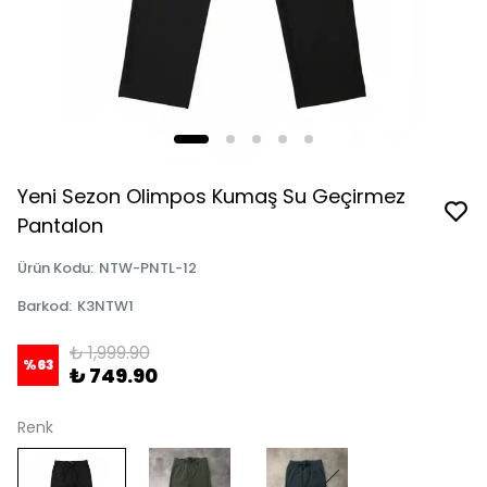
Yeni Sezon Olimpos Kumaş Su Geçirmez
Pantalon
Ürün Kodu
:
NTW-PNTL-12
Barkod
:
K3NTW1
₺ 1,999.90
%
63
₺ 749.90
Renk