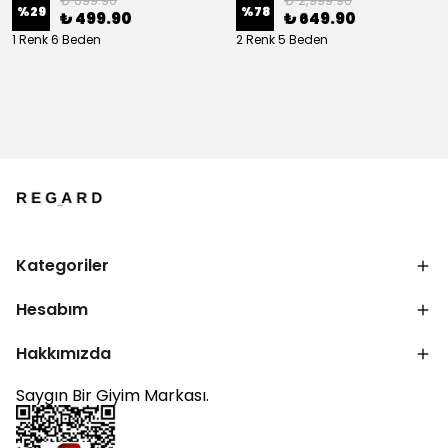
₺ 699.90
₺ 2,999.90
%
29
%
78
₺ 499.90
₺ 649.90
1 Renk 6 Beden
2 Renk 5 Beden
Kategoriler
Hesabım
Hakkımızda
Saygın Bir Giyim Markası.