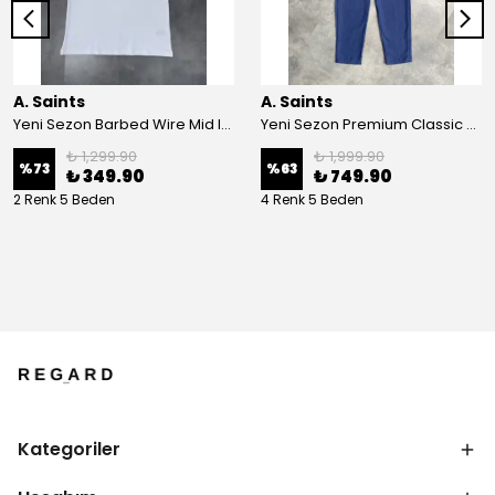
A. Saints
A. Saints
Yeni Sezon Barbed Wire Mid Icon Logo T-shirt
Yeni Sezon Premium Classic Casual Ham Keten Pantolon
₺ 1,299.90
₺ 1,999.90
%
73
%
63
₺ 349.90
₺ 749.90
2 Renk 5 Beden
4 Renk 5 Beden
Kategoriler