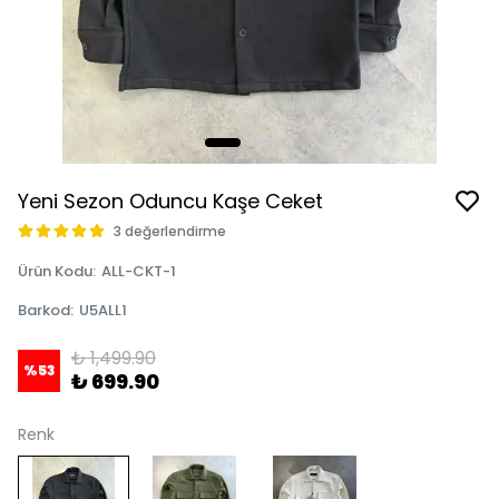
Yeni Sezon Oduncu Kaşe Ceket
3 değerlendirme
Ürün Kodu
:
ALL-CKT-1
Barkod
:
U5ALL1
₺ 1,499.90
%
53
₺ 699.90
Renk