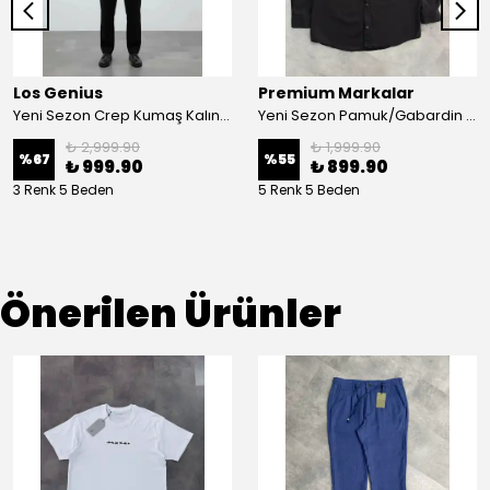
Los Genius
Premium Markalar
Yeni Sezon Crep Kumaş Kalın Casual Ceket
Yeni Sezon Pamuk/Gabardin Ceket Gömlek
₺ 2,999.90
₺ 1,999.90
%
67
%
55
₺ 999.90
₺ 899.90
3 Renk 5 Beden
5 Renk 5 Beden
Önerilen Ürünler