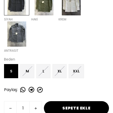
SİYAH
HAKİ
KREM
ANTRASİT
Beden
S
M
L
XL
XXL
Paylaş
:
SEPETE EKLE