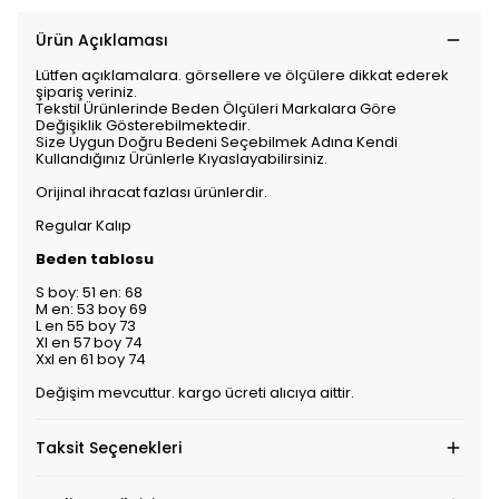
Ürün Açıklaması
Lütfen açıklamalara. görsellere ve ölçülere dikkat ederek
şipariş veriniz.
Tekstil Ürünlerinde Beden Ölçüleri Markalara Göre
Değişiklik Gösterebilmektedir.
Size Uygun Doğru Bedeni Seçebilmek Adına Kendi
Kullandığınız Ürünlerle Kıyaslayabilirsiniz.
Orijinal ihracat fazlası ürünlerdir.
Regular Kalıp
Beden tablosu
S boy: 51 en: 68
M en: 53 boy 69
L en 55 boy 73
Xl en 57 boy 74
Xxl en 61 boy 74
Değişim mevcuttur. kargo ücreti alıcıya aittir.
Taksit Seçenekleri