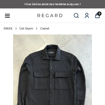
TÜM ÜRÜNLERDE DEV İNDİRİM BAŞLADI !
0
ERKEK
Üst Giyim
Ceket