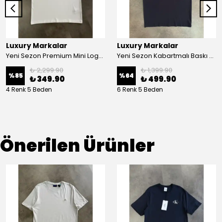
Luxury Markalar
Luxury Markalar
Yeni Sezon Premium Mini Logo Basic-shirt
Yeni Sezon Kabartmalı Baskı Essential T-shirt
₺ 2,299.90
₺ 1,399.90
%
85
%
64
₺ 349.90
₺ 499.90
4 Renk 5 Beden
6 Renk 5 Beden
Önerilen Ürünler