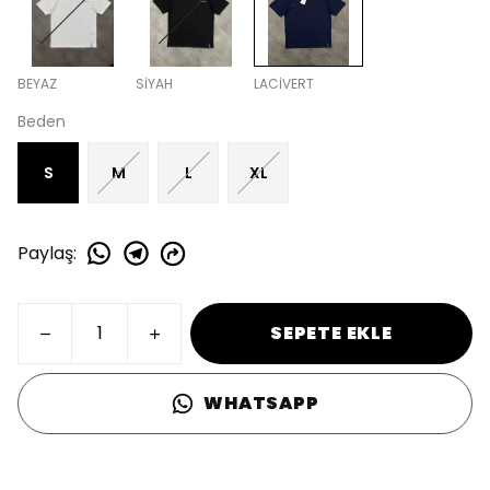
BEYAZ
SİYAH
LACİVERT
Beden
S
M
L
XL
Paylaş
:
SEPETE EKLE
WHATSAPP