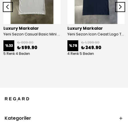
Luxury Markalar
Luxury Markalar
Yeni Sezon Casual Basic Mini Logo Classic T-shirt
Yeni Sezon Icon Ceast Logo T-shirt
₺ 889.90
₺ 1,399.90
%
33
%
75
₺ 599.90
₺ 349.90
5 Renk 4 Beden
4 Renk 5 Beden
Kategoriler