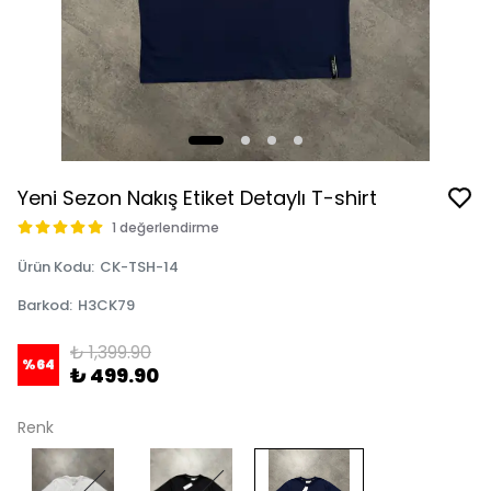
Yeni Sezon Nakış Etiket Detaylı T-shirt
1 değerlendirme
Ürün Kodu
:
CK-TSH-14
Barkod
:
H3CK79
₺ 1,399.90
%
64
₺ 499.90
Renk