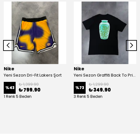
Nike
Nike
Yeni Sezon Dri-Fıt Lakers Şort
Yeni Sezon Graffiti Back To Print T-shirt
₺ 1,399.90
₺ 1,299.90
%
43
%
73
₺ 799.90
₺ 349.90
1 Renk 5 Beden
3 Renk 5 Beden