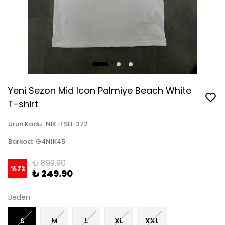
Yeni Sezon Mid Icon Palmiye Beach White
T-shirt
Ürün Kodu
:
NİK-TSH-272
Barkod
:
G4NIK45
₺ 899.90
%
72
₺ 249.90
Beden
S
M
L
XL
XXL