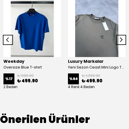
Weekday
Luxury Markalar
Oversize Blue T-shirt
Yeni Sezon Ceast Mini Logo T-shirt
₺ 599.90
₺ 1,399.90
%
17
%
64
₺ 499.90
₺ 499.90
2 Beden
4 Renk 4 Beden
Önerilen Ürünler