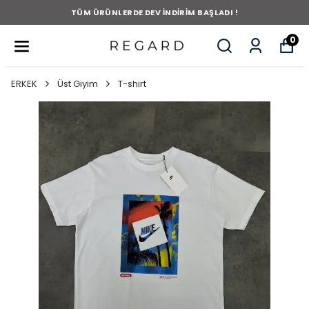
TÜM ÜRÜNLERDE DEV İNDİRİM BAŞLADI !
0
ERKEK
Üst Giyim
T-shirt