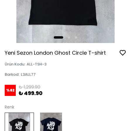
Yeni Sezon London Ghost Circle T-shirt
Ürün Kodu
:
ALL-TSH-3
Barkod
:
L3ALL77
₺ 1,299.90
%
62
₺ 499.90
Renk