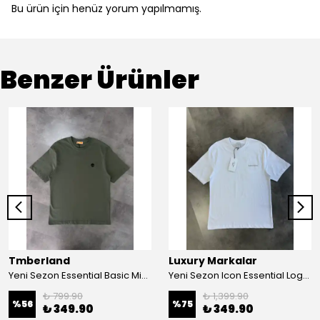
Bu ürün için henüz yorum yapılmamış.
Benzer Ürünler
Tmberland
Luxury Markalar
Yeni Sezon Essential Basic Mini Logo T-shirt
Yeni Sezon Icon Essential Logo T-shirt
₺ 799.90
₺ 1,399.90
%
56
%
75
₺ 349.90
₺ 349.90