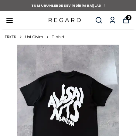
TÜM ÜRÜNLERDE DEV İNDİRİM BAŞLADI !
0
ERKEK
Üst Giyim
T-shirt