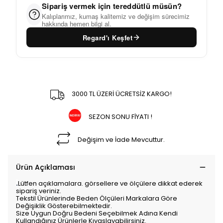
Sipariş vermek için tereddütlü müsün?
Kalıplarımız, kumaş kalitemiz ve değişim sürecimiz
hakkında hemen bilgi al.
Regard'ı Keşfet
3000 TL ÜZERİ ÜCRETSİZ KARGO!
SEZON SONU FİYATI !
Değişim ve İade Mevcuttur.
Ürün Açıklaması
.
Lütfen açıklamalara. görsellere ve ölçülere dikkat ederek
sipariş veriniz.
Tekstil Ürünlerinde Beden Ölçüleri Markalara Göre
Değişiklik Gösterebilmektedir.
Size Uygun Doğru Bedeni Seçebilmek Adına Kendi
Kullandığınız Ürünlerle Kıyaslayabilirsiniz.