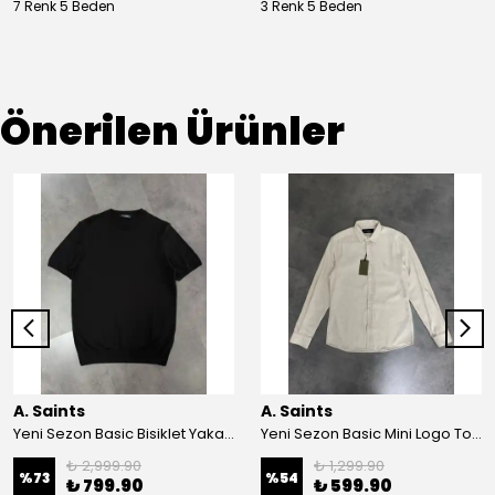
7 Renk 5 Beden
3 Renk 5 Beden
Önerilen Ürünler
A. Saints
A. Saints
Yeni Sezon Basic Bisiklet Yaka Triko T-shirt
Yeni Sezon Basic Mini Logo Ton To Tone Ham Keten Yazlık Gömlek
₺ 2,999.90
₺ 1,299.90
%
73
%
54
₺ 799.90
₺ 599.90