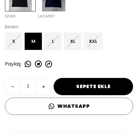
SİYAH
LACİVERT
Beden
S
M
L
XL
XXL
Paylaş
:
SEPETE EKLE
WHATSAPP