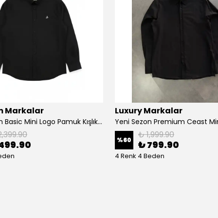
 Markalar
Luxury Markalar
Yeni Sezon Basic Mini Logo Pamuk Kışlık Gömlek
2,399.90
₺ 1,999.90
%
60
499.90
₺ 799.90
Beden
4 Renk 4 Beden