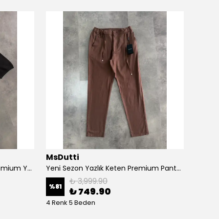
MsDutti
MsDu
Yeni Sezon Özel Örgü Triko Premium Yarım Fermuarlı Polo Yaka
Yeni Sezon Yazlık Keten Premium Pantolon
₺ 3,999.90
%
81
%
67
₺ 749.90
4 Renk 5 Beden
10 Ren