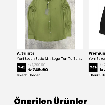
A. Saints
Premium
Yeni Sezon Basic Mini Logo Ton To Tone Ham Keten Yazlık Gömlek
Yeni Sezon Basic Mini Logo Ton To Tone Gabardin Gömlek
₺ 1,299.90
₺ 
%
42
%
79
₺ 749.90
₺ 
9 Renk 5 Beden
5 Renk 5 
Önerilen Ürünler