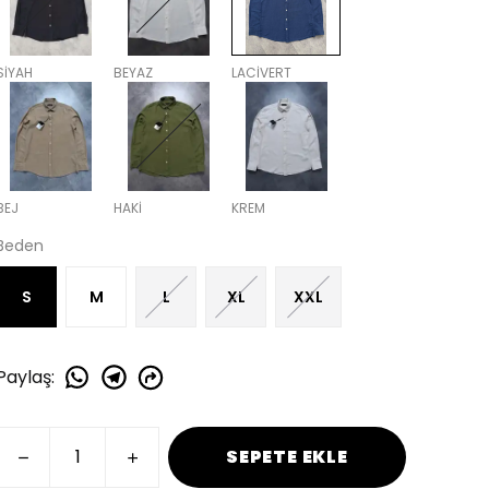
SİYAH
BEYAZ
LACİVERT
BEJ
HAKİ
KREM
Beden
S
M
L
XL
XXL
Paylaş
:
SEPETE EKLE