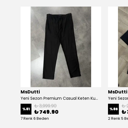
MsDutti
MsDutti
Yeni Sezon Classic Triko Premium Polo Yaka T-shirt
Yeni Sezon Premium Casual Keten Kumaş Pantolon
₺ 3,999.90
₺ 
%
81
%
86
₺ 749.90
₺ 
7 Renk 6 Beden
2 Renk 5 