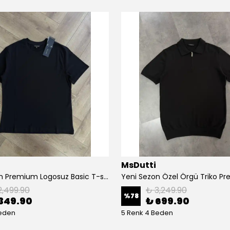
MsDutti
Yeni Sezon Premium Logosuz Basic T-shirt
2,499.90
₺ 3,249.90
%
78
349.90
₺ 699.90
Beden
5 Renk 4 Beden