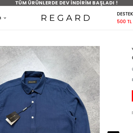
TÜM ÜRÜNLERDE DEV İNDİRİM BAŞLADI !
DESTEK
m
500 TL