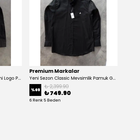
Premium Markalar
A. Sa
Yeni Sezon Premium Ceast Mini Logo Pamuk Gömlek
Yeni Sezon Classic Mevsimlik Pamuk Gömlek
₺ 2,399.90
%
69
%
62
₺ 749.90
6 Renk 5 Beden
9 Renk