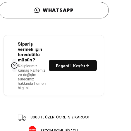
WHATSAPP
Sipariş
vermek için
tereddütlü
müsün?
Regard'ı Keşfet
Kalıplarımız,
kumaş kalitemiz
ve değişim
sürecimiz
hakkında hemen
bilgi al.
3000 TL ÜZERİ ÜCRETSİZ KARGO!
SEZON SONU FİYATI !