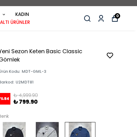
KADIN
0
 ALTI ÜRÜNLER
Yeni Sezon Keten Basic Classic
Gömlek
Ürün Kodu
:
MDT-GML-3
Barkod
:
U2MDT81
₺ 4,999.90
%
84
₺ 799.90
Renk