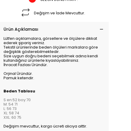
Değişim ve İade Mevcuttur.
Ürün Açıklaması
Lütfen açıklamalara, görsellere ve ölçülere dikkat
ederek şipariş veriniz.
Tekstil ürünlerinde beden ölçüleri markalara göre
değişiklik gösterebilmektedir.
Size uygun doğru bedeni seçebilmek adına kendi
kullandığınız ürünlerle kıyaslayabilirsiniz.
İhracat Fazlası Üründür.
Orjinal Üründür.
Pamuk ketendir.
Beden Tablosu
S en:52 boy:70
M: 54 71
L: 56 73
XL: 58 74
XXL: 60 75
Değişim mevcuttur, kargo ücreti alıcıya aittir.